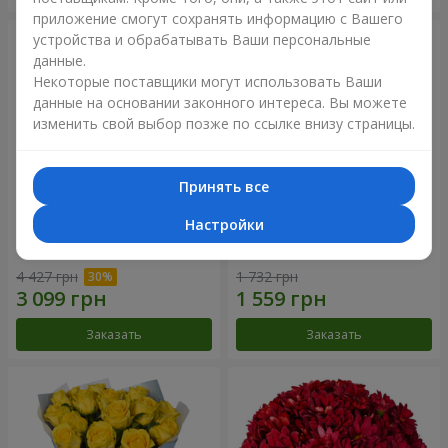
приложение смогут сохранять информацию с Вашего
устройства и обрабатывать Ваши персональные
данные.
Некоторые поставщики могут использовать Ваши
данные на основании законного интереса. Вы можете
изменить свой выбор позже по ссылке внизу страницы.
Принять все
Настройки
Букет "Крещатик"
Букет "Мы и лето"
4 427 грн
1 732 грн
Заказать
Заказать