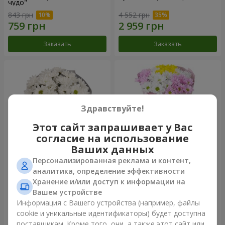
чудо"
843 грн
4 552 грн
Заказать
Заказать
Здравствуйте!
Этот сайт запрашивает у Вас
согласие на использование
Ваших данных
Персонализированная реклама и контент,
Букет "Киото" из 5 белых
Букет "Времена года"
аналитика, определение эффективности
хризантем
Хранение и/или доступ к информации на
1 110 грн
1 249 грн
Вашем устройстве
Информация с Вашего устройства (например, файлы
cookie и уникальные идентификаторы) будет доступна
Заказать
Заказать
поставщикам. Кроме того, они, а также этот сайт или