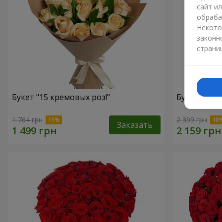
сайт и
обраба
Некото
законн
страни
Букет "15 кремовых роз!"
Букет "15 
1 764 грн
2 399 грн
Заказать