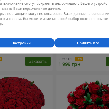
ли приложение смогут сохранять информацию с Вашего устройст
тывать Ваши персональные данные.
рые поставщики могут использовать Ваши данные на основани
ого интереса. Вы можете изменить свой выбор позже по ссылке
цы.
Настройки
Принять все
разноцветных хризантем!"
Букет "Гармония"
2 352 грн
Заказать