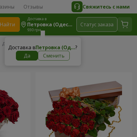
азины
Отзывы
Свяжитесь с нами
Доставка в
Найти
Петровка (Одесская Область, Ивановский Р-Н)
Cтатус заказа
930 грн
 Деловому партнеру
Доставка в
Петровка (Одесская область, Ивановский р-н)
?
Да
Сменить