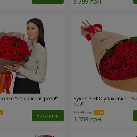
ковке "21 красная роза!"
Букет в ЭКО упаковке "15
роз"
1 599 грн
Заказать