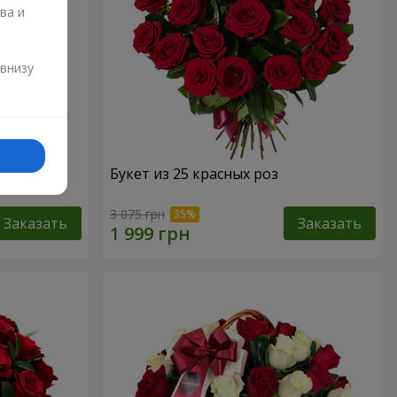
ва и
и
 внизу
Букет из 25 красных роз
3 075 грн
Заказать
Заказать