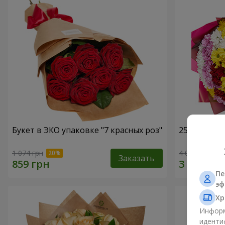
Букет в ЭКО упаковке "7 красных роз"
25 разноцв
1 074 грн
4 074 грн
Заказать
Пе
эф
Хр
Информ
иденти