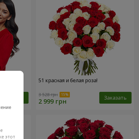
 роз!"
51 красная и белая роза!
а
3 528 грн
Заказать
Заказать
ление
ые
же этот