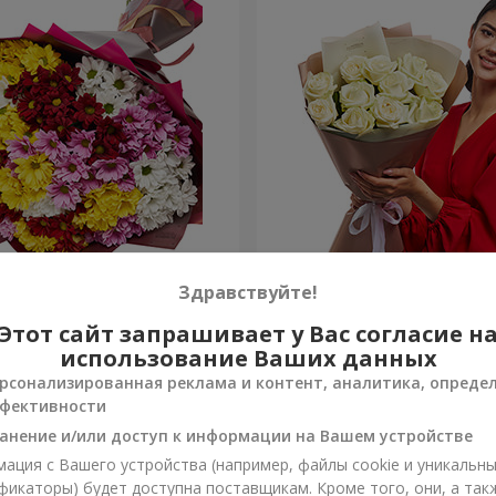
етных хризантем!
Авторский букет "11 белых
Здравствуйте!
Этот сайт запрашивает у Вас согласие н
1 221 грн
Заказать
использование Ваших данных
рсонализированная реклама и контент, аналитика, опреде
фективности
анение и/или доступ к информации на Вашем устройстве
ация с Вашего устройства (например, файлы cookie и уникальн
фикаторы) будет доступна поставщикам. Кроме того, они, а так