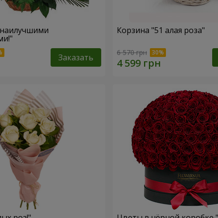
 наилучшими
Корзина "51 алая роза"
и!"
6 570 грн
Заказать
лых роз!"
Цветы в чёрной коробке 