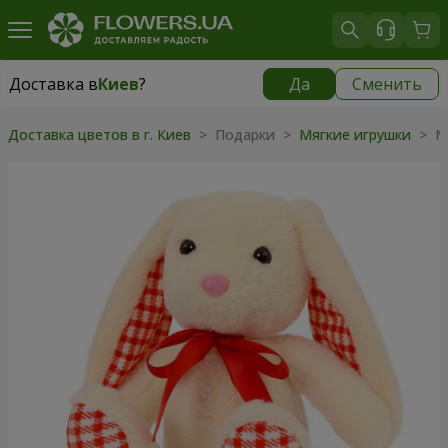
Доставка в
Киев
?
Да
Сменить
Доставка в
Киев
|
бесплатно
Доставка цветов в г. Киев
>
Подарки
>
Мягкие игрушки
>
М