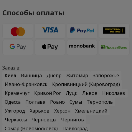
Способы оплаты
Заказ в:
Киев
Винница
Днепр
Житомир
Запорожье
Ивано-Франковск
Кропивницкий (Кировоград)
Кременчуг
Кривой Рог
Луцк
Львов
Николаев
Одесса
Полтава
Ровно
Сумы
Тернополь
Ужгород
Харьков
Херсон
Хмельницкий
Черкассы
Черновцы
Чернигов
Самар (Новомосковск)
Павлоград