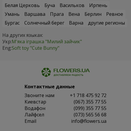
Белая Церковь
Буча
Васильков
Ирпень
Умань
Варшава
Прага
Вена
Берлин
Ревное
Бургас
Солнечный берег
Варна
другие регионы
На других языках:
Укр:
М'яка іграшка "Милий зайчик"
Eng:
Soft toy "Cute Bunny"
Контактные данные
Звоните нам
+1 718 475 92 72
Киевстар
(067) 355 77 55
Водафон
(099) 355 77 55
Лайфсел
(073) 565 56 68
Email
info@flowers.ua