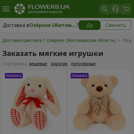
Доставка в
Озёрное (Житомирская область)
?
Да
Сменить
Доставка в
Озёрное (Житомирская область)
|
бесплатно
Доставка цветов в г. Озёрное (Житомирская область)
> Пода
Заказать мягкие игрушки
Cортировка:
дешевые
дорогие
популярные