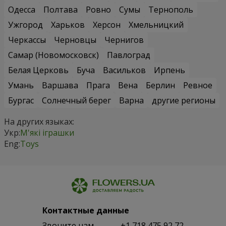
Одесса
Полтава
Ровно
Сумы
Тернополь
Ужгород
Харьков
Херсон
Хмельницкий
Черкассы
Черновцы
Чернигов
Самар (Новомосковск)
Павлоград
Белая Церковь
Буча
Васильков
Ирпень
Умань
Варшава
Прага
Вена
Берлин
Ревное
Бургас
Солнечный берег
Варна
другие регионы
На других языках:
Укр:
М'які іграшки
Eng:
Toys
Контактные данные
Звоните нам
+1 718 475 92 72