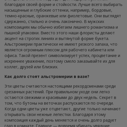
благодаря своей форме и стойкости. Лучше всего выбирать
насыщенные и глубокие оттенки, например, бордовые,
темно-красные, оранжевые или фиолетовые. Они выглядят
сдержанно, стильно и очень лаконично. В мужских
композициях мы обычно избегаем лишнего романтизма и
пышной упаковки. Вместо этого наши флористы делают
акцент на строгих линиях и вытянутой форме букета.
Альстромерии практически не имеют резкого запаха, что
является огромным плюсом для рабочего кабинета или
офиса. Такой презент символизирует успех, процветание и
искреннее уважение, поэтому смело заказывайте их для
коллег, друзей или близких.
Как долго стоят альстромерии в вазе?
Эти цветы считаются настоящими рекордсменами среди
срезанных растений. При правильном уходе они легко
остаются свежими и красивыми до двух недель. Секрет в
том, что бутоны на веточках распускаются по очереди.
Когда одни цветы уже отцветают, другие только начинают
открывать свои нежные лепестки. Благодаря этому
композиция каждый день меняется и очень долго радует
глаз в комнате. Главное — вовремя убирать увядшие