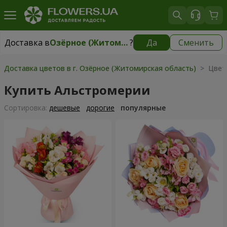
Доставка в
Озёрное (Житомирская область)
?
Да
Сменить
Доставка в
Озёрное (Житомирская область)
|
бесплатно
Доставка цветов в г. Озёрное (Житомирская область)
> Цвет
Купить Альстромерии
Cортировка:
дешевые
дорогие
популярные