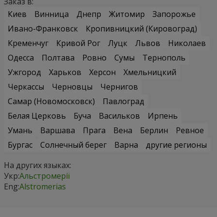
Заказ в:
Киев
Винница
Днепр
Житомир
Запорожье
Ивано-Франковск
Кропивницкий (Кировоград)
Кременчуг
Кривой Рог
Луцк
Львов
Николаев
Одесса
Полтава
Ровно
Сумы
Тернополь
Ужгород
Харьков
Херсон
Хмельницкий
Черкассы
Черновцы
Чернигов
Самар (Новомосковск)
Павлоград
Белая Церковь
Буча
Васильков
Ирпень
Умань
Варшава
Прага
Вена
Берлин
Ревное
Бургас
Солнечный берег
Варна
другие регионы
На других языках:
Укр:
Альстромерії
Eng:
Alstromerias