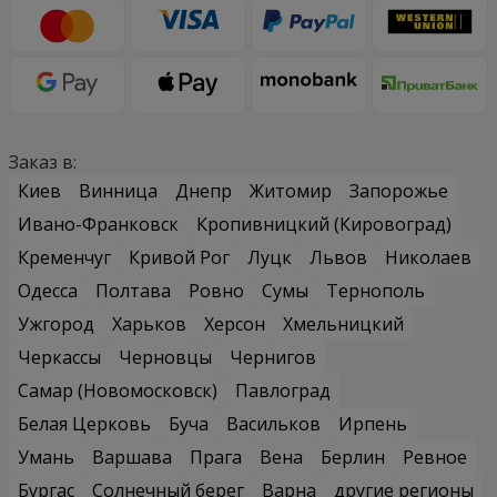
Заказ в:
Киев
Винница
Днепр
Житомир
Запорожье
Ивано-Франковск
Кропивницкий (Кировоград)
Кременчуг
Кривой Рог
Луцк
Львов
Николаев
Одесса
Полтава
Ровно
Сумы
Тернополь
Ужгород
Харьков
Херсон
Хмельницкий
Черкассы
Черновцы
Чернигов
Самар (Новомосковск)
Павлоград
Белая Церковь
Буча
Васильков
Ирпень
Умань
Варшава
Прага
Вена
Берлин
Ревное
Бургас
Солнечный берег
Варна
другие регионы