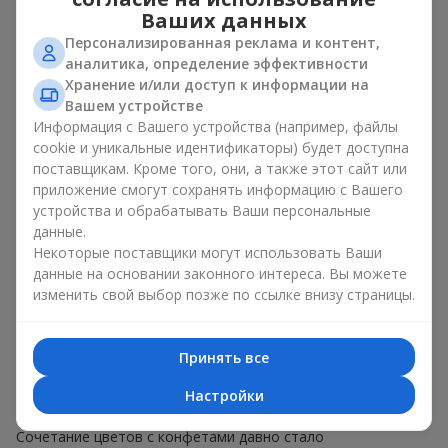
Rocher или конфетами Raffaello;
Ваших данных
Для
корпоративного мероприятия
подойдёт
Персонализированная реклама и контент,
премиальный подарок: здесь коробка с цветами и
аналитика, определение эффективности
сладостями дополняется изысканными каллами,
Хранение и/или доступ к информации на
герберами
или
орхидеями
и элитными сладостями;
Вашем устройстве
Информация с Вашего устройства (например, файлы
Нежные букеты из
эустомы
,
тюльпанов
или
cookie и уникальные идентификаторы) будет доступна
альстромерии
хорошо сочетаются с конфетами
поставщикам. Кроме того, они, а также этот сайт или
Merci, поддерживая нежную подачу и лёгкое
приложение смогут сохранять информацию с Вашего
настроение — как
поздравление с рождением
устройства и обрабатывать Ваши персональные
ребёнка
или ко Дню всех влюблённых.
данные.
Мы поможем вам подобрать лучшее сочетание цветочного
Некоторые поставщики могут использовать Ваши
микса и сладостей под ваш повод и оформим подарок —
данные на основании законного интереса. Вы можете
цветы с конфетами — надлежащим образом.
изменить свой выбор позже по ссылке внизу страницы.
Коробка с цветами и
Принять все
сладостями — ваш лучший
выбор для подарка
Настройки
Сочетание цветов с конфетами давно стало