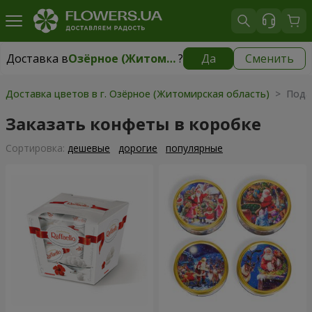
Доставка в
Озёрное (Житомирская область)
?
Да
Сменить
Доставка в
Озёрное (Житомирская область)
|
бесплатно
Доставка цветов в г. Озёрное (Житомирская область)
> Пода
Заказать конфеты в коробке
Cортировка:
дешевые
дорогие
популярные