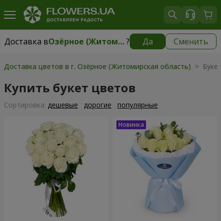
Доставка в
Озёрное (Житомирская область)
?
Да
Сменить
Доставка в
Озёрное (Житомирская область)
|
бесплатно
Доставка цветов в г. Озёрное (Житомирская область)
> Буке
Купить букет цветов
Cортировка:
дешевые
дорогие
популярные