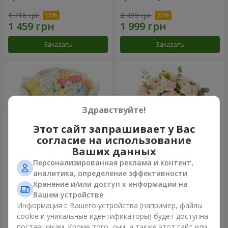
1 716 грн
2 499 грн
Заказать
Заказать
Здравствуйте!
Этот сайт запрашивает у Вас
согласие на использование
Ваших данных
Персонализированная реклама и контент,
Букет "Небесная лазурь"
Букет "Secret"
аналитика, определение эффективности
Хранение и/или доступ к информации на
5 075 грн
2 332 грн
Вашем устройстве
Информация с Вашего устройства (например, файлы
cookie и уникальные идентификаторы) будет доступна
Заказать
Заказать
поставщикам. Кроме того, они, а также этот сайт или