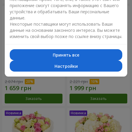
приложение смогут сохранять информацию с Вашего
устройства и обрабатывать Ваши персональные
данные.
Некоторые поставщики могут использовать Ваши
данные на основании законного интереса. Вы можете
изменить свой выбор позже по ссылке внизу страницы.
Принять все
Настройки
Букет "Дуэт гармонии"
Букет "My Lady"
2 074 грн
2 221 грн
Заказать
Заказать