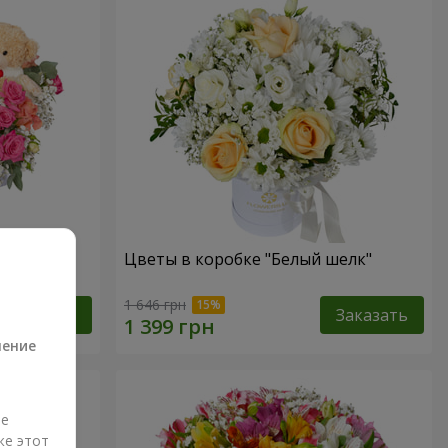
 Тедди"
Цветы в коробке "Белый шелк"
а
1 646 грн
Заказать
Заказать
ление
ые
же этот