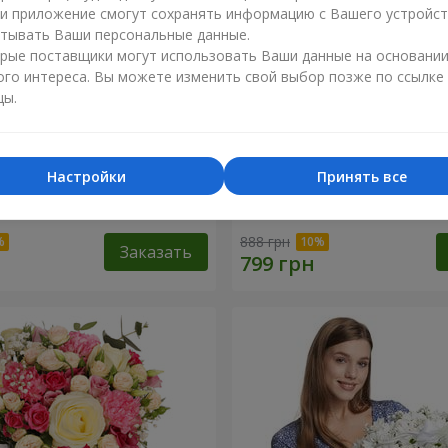
ли приложение смогут сохранять информацию с Вашего устройст
тывать Ваши персональные данные.
рые поставщики могут использовать Ваши данные на основани
ого интереса. Вы можете изменить свой выбор позже по ссылке
цы.
Настройки
Принять все
робке "Счастья не
Композиция "Нежный поц
888 грн
Заказать