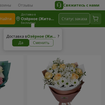
азины
Отзывы
Свяжитесь с нами
Доставка в
Найти
Озёрное (Житомирская Область)
Cтатус заказа
бесплатно
а
Доставка в
Озёрное (Житомирская область)
?
Да
Сменить