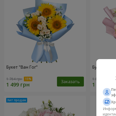
Букет "Ван Гог"
Букет "Сол
1 764 грн
1 888 грн
Заказать
Пе
эф
Хр
Информ
иденти