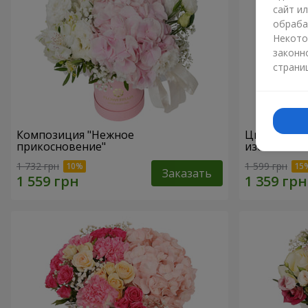
сайт и
обраба
Некото
законн
страни
Композиция "Нежное
Цветы в ко
прикосновение"
избежать"
1 732 грн
1 599 грн
Заказать