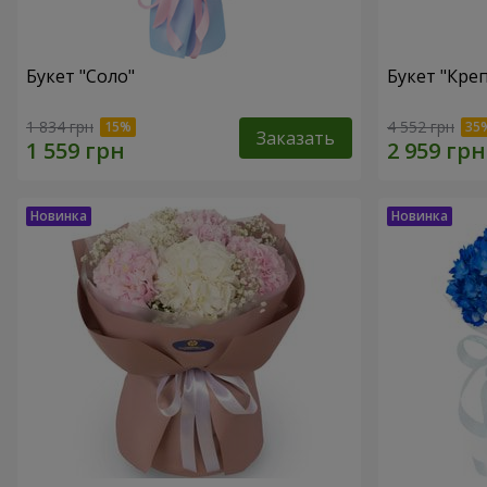
Букет "Соло"
Букет "Кре
1 834 грн
4 552 грн
Заказать