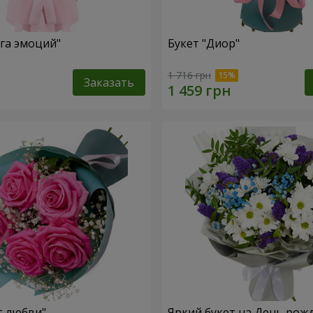
уга эмоций"
Букет "Диор"
1 716 грн
Заказать
т любви"
Яркий букет на День рож