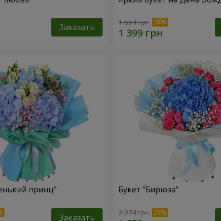
1 554 грн
Заказать
енький принц"
Букет "Бирюза"
2 074 грн
Заказать