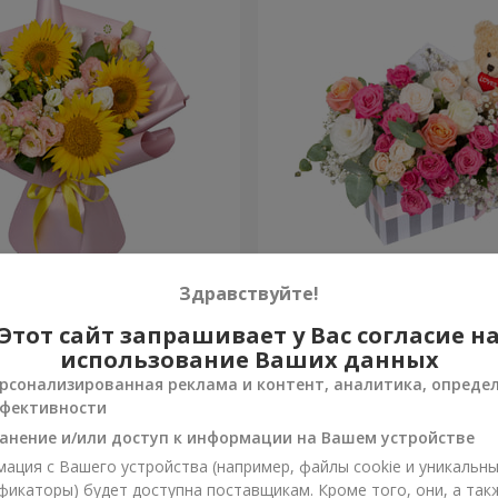
нце – это любовь"
Композиция "Принцесса и
Здравствуйте!
Этот сайт запрашивает у Вас согласие н
1 954 грн
Заказать
использование Ваших данных
рсонализированная реклама и контент, аналитика, опреде
фективности
анение и/или доступ к информации на Вашем устройстве
ация с Вашего устройства (например, файлы cookie и уникальн
фикаторы) будет доступна поставщикам. Кроме того, они, а так