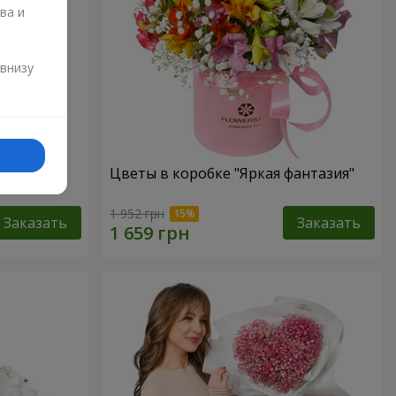
ва и
и
 внизу
елуй"
Цветы в коробке "Яркая фантазия"
1 952 грн
Заказать
Заказать