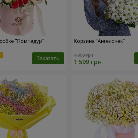
робке "Помпадур"
Корзина "Ангелочек"
1 999 грн
Заказать