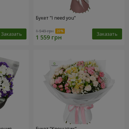
Букет "I need you"
1 949 грн
Заказать
Заказать
дения
Букет "Крещатик"