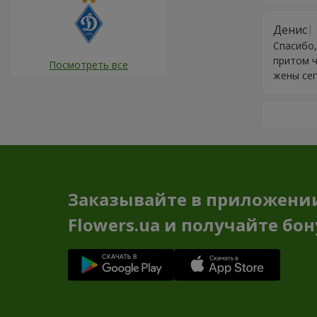
Денис
Спасибо,
притом ч
Посмотреть все
жены сег
Заказывайте в приложени
Flowers.ua и получайте бо