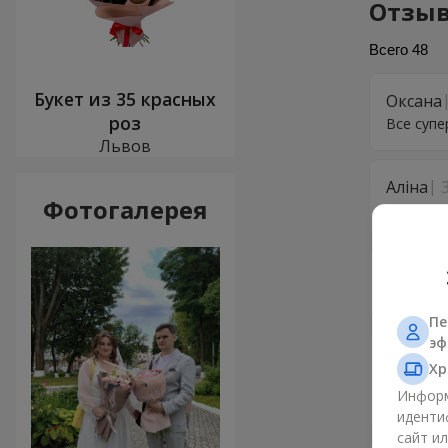
Отзыв
Всего
48
Букет из 35 красных
Оксана
роз
Все супе
Львов
Аліна
Фотогалерея
Все прой
Владим
Дякую
Пе
эф
Наташа
Хр
Благодар
Информ
отличног
иденти
сайт и