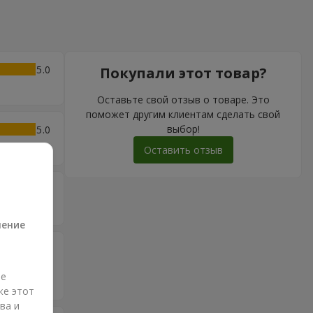
5
Покупали этот товар?
Оставьте свой отзыв о товаре. Это
поможет другим клиентам сделать свой
выбор!
5
Оставить отзыв
5
а
ление
5
и цветы
ые
же этот
ва и