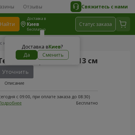
азины
Отзывы
Свяжитесь с нами
Доставка в
Найти
Киев
Cтатус заказа
бесплатно
с коробочкой 13 см
Доставка в
Киев
?
Да
Сменить
едди с коробочкой 13 см
Уточнить
Описание
егодня с 09:00, при оплате заказа до 08:30)
Подробнее
Бесплатно