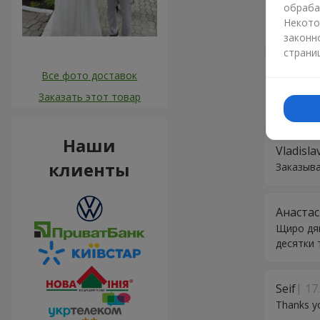
обраба
Анатол
Некото
Доставка
законн
страни
Наталь
Все фото доставок
Спасибо 
Заказать этот товар
отличног
Наши
Vladisla
клиенты
Заказыва
Анастас
Щиро дяк
десятки 
Seif
17
Thanks y