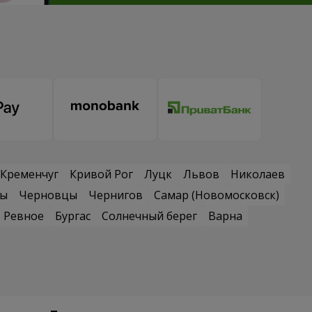
Кременчуг
Кривой Рог
Луцк
Львов
Николаев
сы
Черновцы
Чернигов
Самар (Новомосковск)
Ревное
Бургас
Солнечный берег
Варна