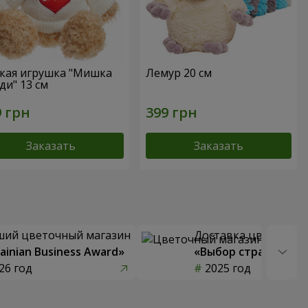
кая игрушка "Мишка
Лемур 20 см
ди" 13 см
Заказать
Заказать
ший цветочный магазин
Доставка цветов го
ainian Business Award»
«Выбор страны»
26 год
2025 год