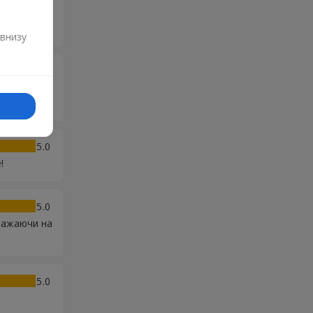
5
и
 внизу
5
свежие
о.
5
!
5
важаючи на
5