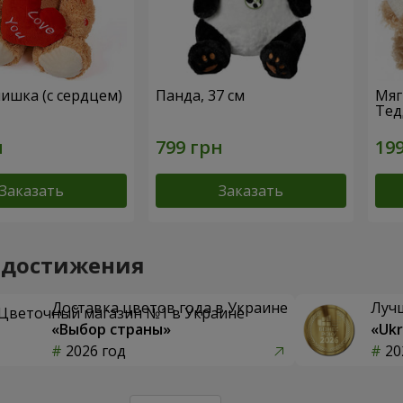
ишка (с сердцем)
Панда, 37 см
Мяг
Тед
Заказать
Заказать
 достижения
Доставка цветов года в Украине
Луч
«Выбор страны»
«Ukr
2026 год
20