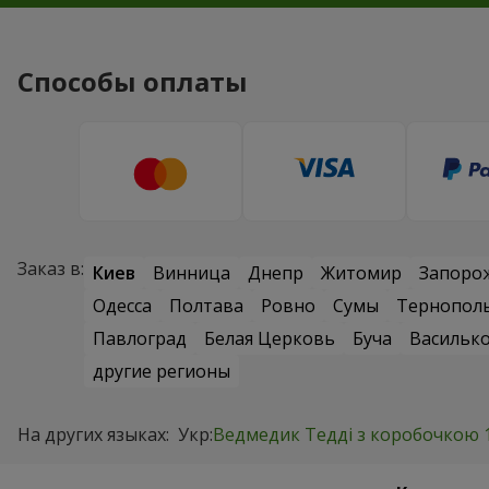
Способы оплаты
Заказ в:
Киев
Винница
Днепр
Житомир
Запоро
Одесса
Полтава
Ровно
Сумы
Тернопол
Павлоград
Белая Церковь
Буча
Васильк
другие регионы
На других языках:
Укр:
Ведмедик Тедді з коробочкою 