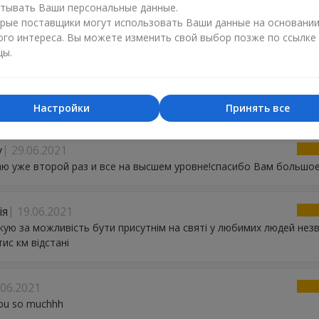
тывать Ваши персональные данные.
ий
26.07.2021
рые поставщики могут использовать Ваши данные на основани
 отличная, цветы свежие, большое спасибо!!!
ого интереса. Вы можете изменить свой выбор позже по ссылке
цы.
я
25.07.2021
большое за вашу отличную работу,все супер на уровне ,цветы 
о состояния,очень удобно что вы есть,Еще раз большое спасиб
Настройки
Принять все
v
29.06.2021
ю уже второй раз и все на высшем уровне!спасибо Вам большое
ія
19.06.2021
ую за можливість бути присутнім на святі у любимих людей нез
тис км відстані
.06.2021
ou so muchhh