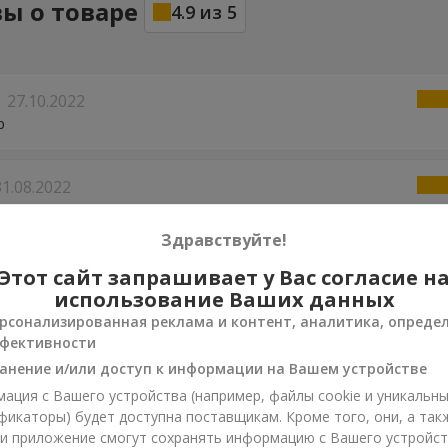
ы о товаре
4.9
из
5
27.10.2022
р
31.08.2022
шло супер! Дякую всім, хто брав участь в цьому замовленні!
Здравствуйте!
ир
15.06.2022
Этот сайт запрашивает у Вас согласие н
использование Ваших данных
рсонализированная реклама и контент, аналитика, опреде
фективности
05.02.2022
анение и/или доступ к информации на Вашем устройстве
ю за радость для дорогого человека. Заказ доставлен вовремя 
ация с Вашего устройства (например, файлы cookie и уникальн
о качества. Спасибо вам!
фикаторы) будет доступна поставщикам. Кроме того, они, а так
ли приложение смогут сохранять информацию с Вашего устройст