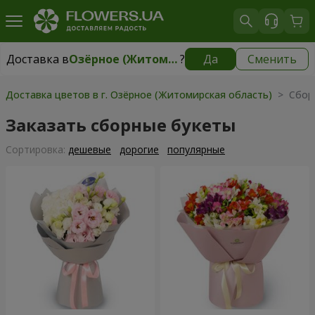
Доставка в
Озёрное (Житомирская область)
?
Да
Сменить
Доставка в
Озёрное (Житомирская область)
|
бесплатно
Доставка цветов в г. Озёрное (Житомирская область)
> Сбор
Заказать сборные букеты
Cортировка:
дешевые
дорогие
популярные