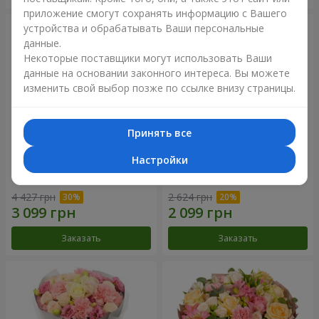
приложение смогут сохранять информацию с Вашего
устройства и обрабатывать Ваши персональные
данные.
Некоторые поставщики могут использовать Ваши
данные на основании законного интереса. Вы можете
изменить свой выбор позже по ссылке внизу страницы.
Принять все
Настройки
Букет "Your Smile"
Букет "Прикосновение
нежности"
4 427 грн
2 624 грн
Заказать
Заказать