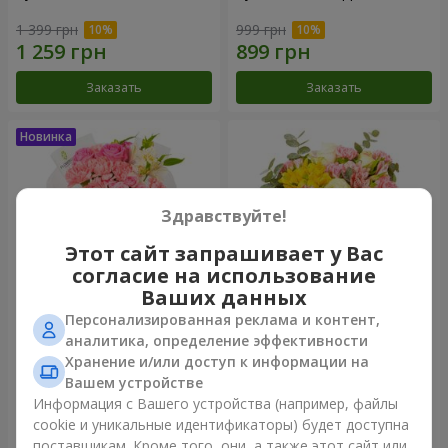
1 399 грн
999 грн
Заказать
Заказать
Здравствуйте!
Этот сайт запрашивает у Вас
согласие на использование
Ваших данных
Персонализированная реклама и контент,
Букет "Розовый зефир"
Букет "Дзинтарс"
аналитика, определение эффективности
Хранение и/или доступ к информации на
1 411 грн
1 834 грн
Вашем устройстве
Информация с Вашего устройства (например, файлы
cookie и уникальные идентификаторы) будет доступна
Заказать
Заказать
поставщикам. Кроме того, они, а также этот сайт или