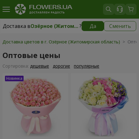
Доставка в
Озёрное (Житомирская область)
?
Да
Сменить
Доставка в
Озёрное (Житомирская область)
|
бесплатно
Доставка цветов в г. Озёрное (Житомирская область)
> Опто
Оптовые цены
Cортировка:
дешевые
дорогие
популярные