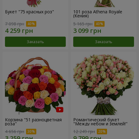
Букет "75 красных роз"
101 роза Athena Royale
(Кения)
7 098 грн
5 165 грн
Заказать
Заказать
Корзина "51 разноцветная
Романтический букет
роза"
"Между небом и землей!"
4 656 грн
12 249 грн