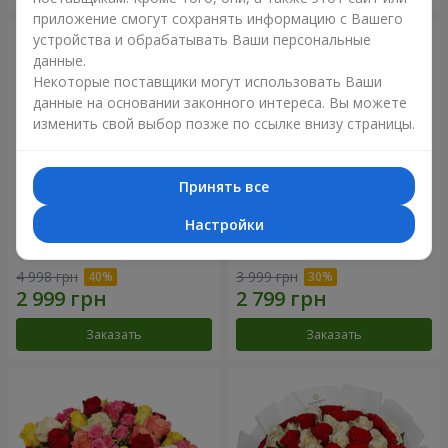
приложение смогут сохранять информацию с Вашего
устройства и обрабатывать Ваши персональные
данные.
Некоторые поставщики могут использовать Ваши
данные на основании законного интереса. Вы можете
изменить свой выбор позже по ссылке внизу страницы.
Принять все
Настройки
Букет "Сердце – сердцу"
Букет "Нежный оттенок"
4 998 грн
3 999 грн
Заказать
Заказать