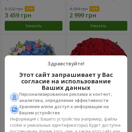
5 322 грн
4 284 грн
Заказать
Заказать
Здравствуйте!
Этот сайт запрашивает у Вас
согласие на использование
Ваших данных
Персонализированная реклама и контент,
Букет "Небесная акварель"
101 красная роза
аналитика, определение эффективности
Хранение и/или доступ к информации на
6 665 грн
9 744 грн
Вашем устройстве
Информация с Вашего устройства (например, файлы
cookie и уникальные идентификаторы) будет доступна
Заказать
Заказать
поставщикам. Кроме того, они, а также этот сайт или