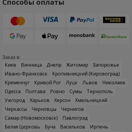
Способы оплаты
Заказ в:
Киев
Винница
Днепр
Житомир
Запорожье
Ивано-Франковск
Кропивницкий (Кировоград)
Кременчуг
Кривой Рог
Луцк
Львов
Николаев
Одесса
Полтава
Ровно
Сумы
Тернополь
Ужгород
Харьков
Херсон
Хмельницкий
Черкассы
Черновцы
Чернигов
Самар (Новомосковск)
Павлоград
Белая Церковь
Буча
Васильков
Ирпень