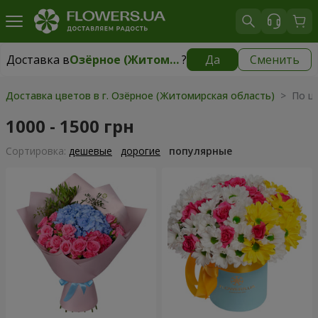
Доставка в
Озёрное (Житомирская область)
?
Да
Сменить
Доставка в
Озёрное (Житомирская область)
|
бесплатно
Доставка цветов в г. Озёрное (Житомирская область)
> По це
1000 - 1500 грн
Cортировка:
дешевые
дорогие
популярные