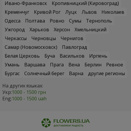
Ивано-Франковск
Кропивницкий (Кировоград)
Кременчуг
Кривой Рог
Луцк
Львов
Николаев
Одесса
Полтава
Ровно
Сумы
Тернополь
Ужгород
Харьков
Херсон
Хмельницкий
Черкассы
Черновцы
Чернигов
Самар (Новомосковск)
Павлоград
Белая Церковь
Буча
Васильков
Ирпень
Умань
Варшава
Прага
Вена
Берлин
Ревное
Бургас
Солнечный берег
Варна
другие регионы
На других языках:
Укр:
1000 - 1500 грн
Eng:
1000 - 1500 uah