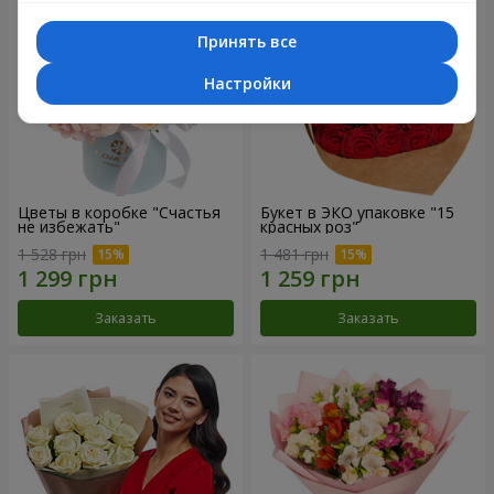
Принять все
Настройки
Цветы в коробке "Счастья
Букет в ЭКО упаковке "15
не избежать"
красных роз"
1 528 грн
1 481 грн
Заказать
Заказать