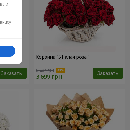
ва и
и
 внизу
Корзина "51 алая роза"
5 284 грн
Заказать
Заказать