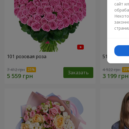
сайт и
обраба
Некото
законн
страни
101 розовая роза
51 розовая
7 412 грн
4 922 грн
Заказать