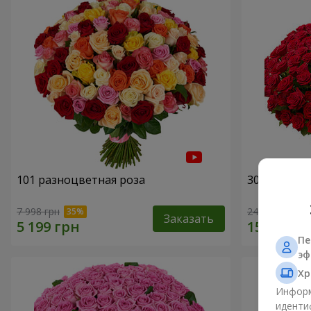
101 разноцветная роза
301 красна
7 998 грн
24 306 грн
Заказать
Пе
эф
Хр
Информ
иденти