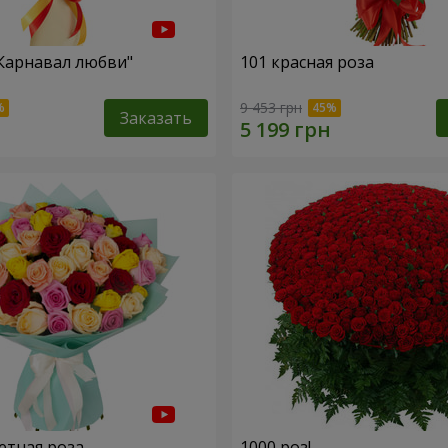
"Карнавал любви"
101 красная роза
9 453 грн
Заказать
етная роза
1000 роз!