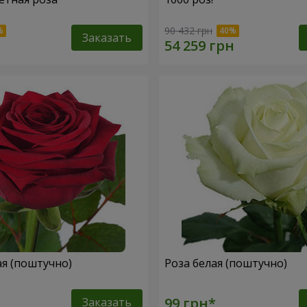
90 432 грн
Заказать
ая (поштучно)
Роза белая (поштучно)
Заказать