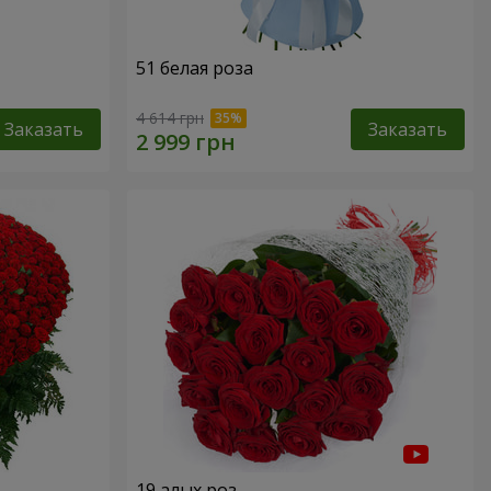
51 белая роза
4 614 грн
Заказать
Заказать
19 алых роз