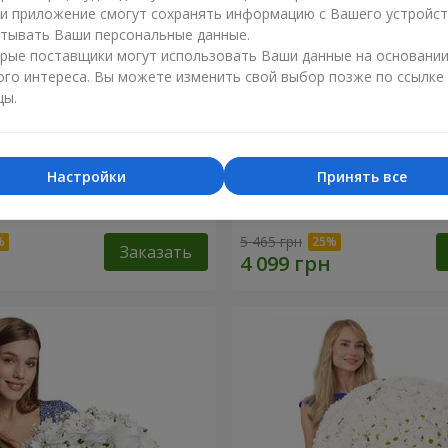
ли приложение смогут сохранять информацию с Вашего устройст
тывать Ваши персональные данные.
рые поставщики могут использовать Ваши данные на основани
ого интереса. Вы можете изменить свой выбор позже по ссылке
цы.
Настройки
Принять все
 роза
Корзина "С наилучшими
пожеланиями!"
5 465 грн
Заказать