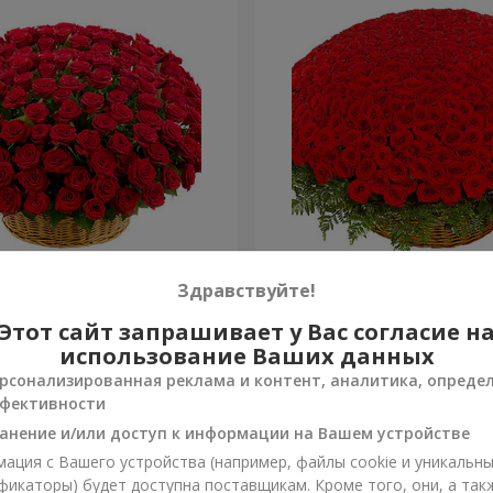
я роза
501 красная роза
Здравствуйте!
Этот сайт запрашивает у Вас согласие н
49 271 грн
Заказать
использование Ваших данных
рсонализированная реклама и контент, аналитика, опреде
фективности
анение и/или доступ к информации на Вашем устройстве
ация с Вашего устройства (например, файлы cookie и уникальн
фикаторы) будет доступна поставщикам. Кроме того, они, а так