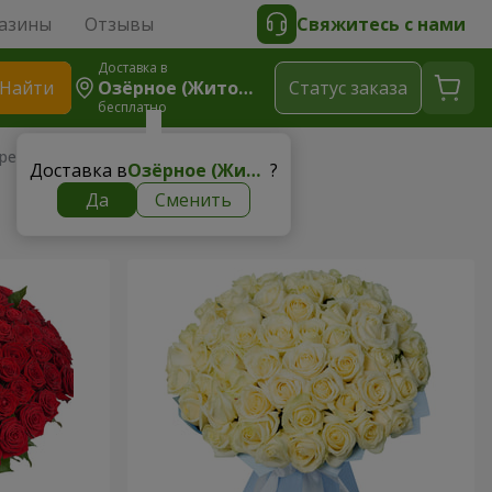
азины
Отзывы
Свяжитесь с нами
Доставка в
Найти
Озёрное (Житомирская Область)
Cтатус заказа
бесплатно
ребенка
Доставка в
Озёрное (Житомирская область)
?
Да
Сменить