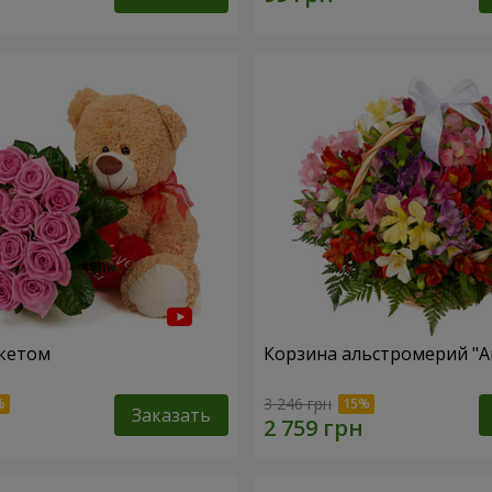
кетом
Корзина альстромерий "А
3 246 грн
Заказать