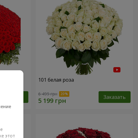
101 белая роза
а
6 499 грн
Заказать
Заказать
ление
ые
же этот