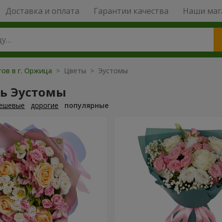
Доставка и оплата
Гарантии качества
Наши маг
тов в г. Оржица
> Цветы > Эустомы
ть Эустомы
ешевые
дорогие
популярные