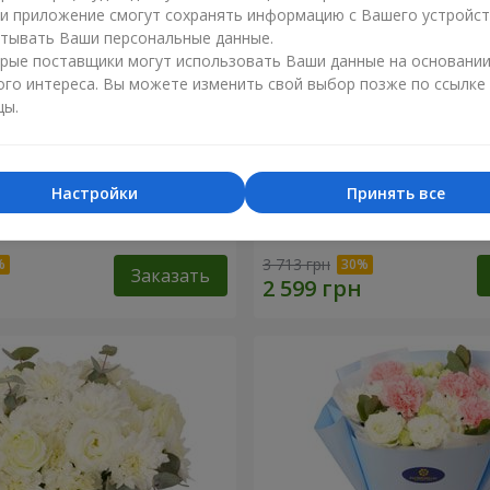
ли приложение смогут сохранять информацию с Вашего устройст
тывать Ваши персональные данные.
рые поставщики могут использовать Ваши данные на основани
ого интереса. Вы можете изменить свой выбор позже по ссылке
цы.
Настройки
Принять все
c Rose"
Букет "Каприз"
3 713 грн
Заказать