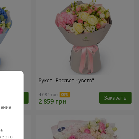
"
Букет "Рассвет чувств"
а
4 084 грн
Заказать
Заказать
ление
ые
же этот