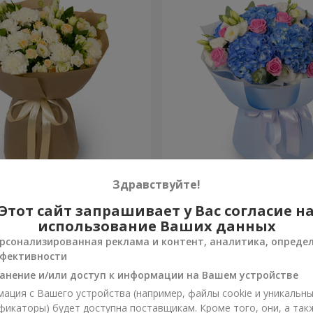
а"
Букет "Небесная акварель
Здравствуйте!
Этот сайт запрашивает у Вас согласие н
8 598 грн
Заказать
использование Ваших данных
рсонализированная реклама и контент, аналитика, опреде
фективности
анение и/или доступ к информации на Вашем устройстве
ация с Вашего устройства (например, файлы cookie и уникальн
фикаторы) будет доступна поставщикам. Кроме того, они, а так