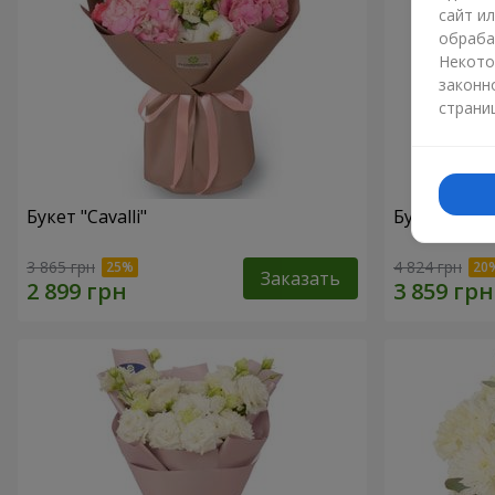
сайт и
обраба
Некото
законн
страни
Букет "Cаvalli"
Букет "Magi
3 865 грн
4 824 грн
Заказать