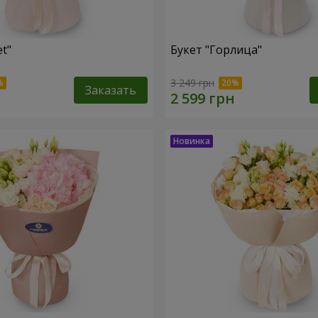
et"
Букет "Горлица"
3 249 грн
Заказать