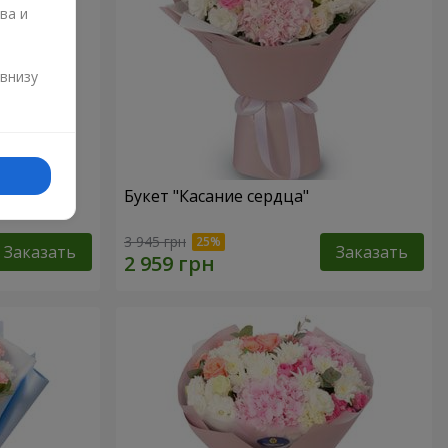
ва и
и
 внизу
Букет "Касание сердца"
3 945 грн
Заказать
Заказать