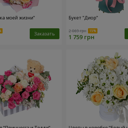
зка моей жизни"
Букет "Диор"
2 069 грн
Заказать
 "Принцесса и Тедди"
Цветы в коробке "Белый 