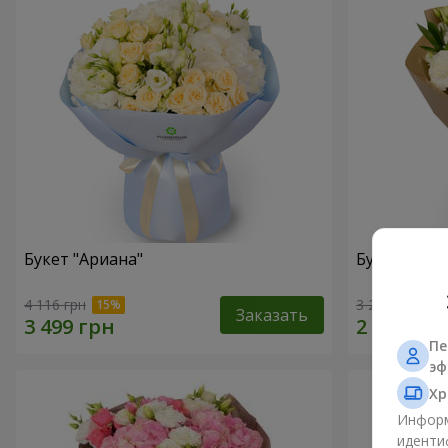
Букет "Ариана"
Букет "Веян
4 116 грн
3 284 грн
Заказать
Пе
эф
Хр
Информ
иденти