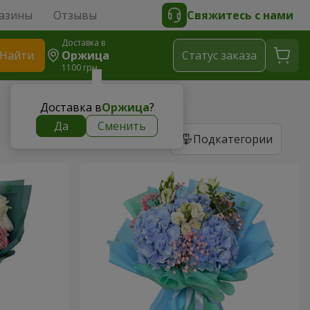
азины
Отзывы
Свяжитесь с нами
Доставка в
Найти
Оржица
Cтатус заказа
1100 грн
Доставка в
Оржица
?
Да
Сменить
Подкатегории