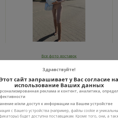
Все фото доставок
Заказать этот товар
Здравствуйте!
Этот сайт запрашивает у Вас согласие н
использование Ваших данных
рсонализированная реклама и контент, аналитика, опреде
фективности
ии
анение и/или доступ к информации на Вашем устройстве
нусы
ация с Вашего устройства (например, файлы cookie и уникальн
фикаторы) будет доступна поставщикам. Кроме того, они, а так