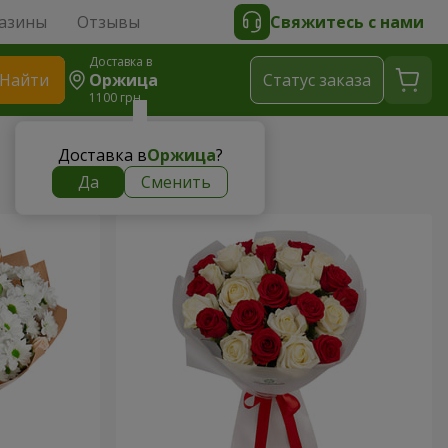
азины
Отзывы
Свяжитесь с нами
Доставка в
Найти
Оржица
Cтатус заказа
1100 грн
Доставка в
Оржица
?
Да
Сменить