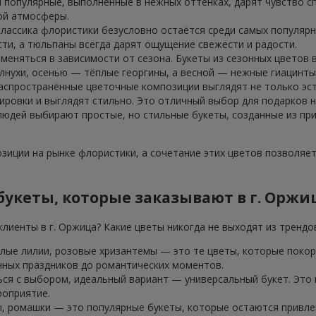
 популярные, выполненные в нежных оттенках, дарят чувство сп
ой атмосферы.
классика флористики безусловно остаётся среди самых популярн
ти, а тюльпаны всегда дарят ощущение свежести и радости.
 меняться в зависимости от сезона. Букеты из сезонных цветов
лнухи, осенью — тёплые георгины, а весной — нежные гиацинты
аспространённые цветочные композиции выглядят не только эст
ровки и выглядят стильно. Это отличный выбор для подарков н
 людей выбирают простые, но стильные букеты, созданные из пр
иции на рынке флористики, а сочетание этих цветов позволяе
укеты, которые заказывают в г. Оржи
лиенты в г. Оржица? Какие цветы никогда не выходят из трендо
елые лилии, розовые хризантемы — это те цветы, которые покор
нных праздников до романтических моментов.
ься с выбором, идеальный вариант — универсальный букет. Это
роприятие.
, ромашки — это популярные букеты, которые остаются привлек