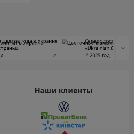
 цветов года в Украине
Сервис доставки цв
страны»
«Ukrainian Choice»
од
2025 год
Наши клиенты