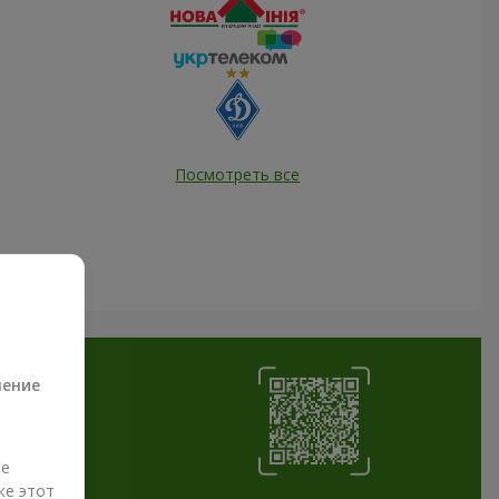
Посмотреть все
а
ление
ые
же этот