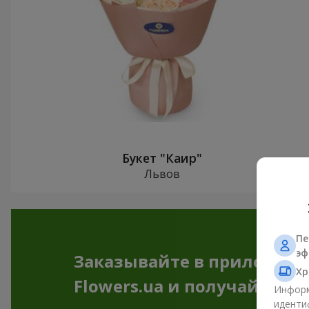
Букет "Каир"
Львов
Пе
эф
Заказывайте в приложен
Хр
Flowers.ua и получайте бо
Информ
иденти