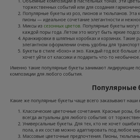
Объёмные композиции в пастельных тонах. Эти цветы
торжественных событий или для создания гармоничн
Популярные букеты из роз, пионов и тюльпанов. Эта 
пионы — идеальное сочетание элегантности и нежнос
Миксы из
сезонных цветов
. Популярные букеты могут
каждой поры года. Летом это могут быть яркие подсо
Аранжировки в шляпных коробках и корзинах. Такие р
элегантном оформлении очень удобны для транспорти
Букеты в стиле «бохо» и эко. Каждый год всё больше
хочет уйти от классики и подарить что-то необычное.
Именно такие популярные букеты занимают лидирующие поз
композиции для любого события.
Популярные б
Какие же популярные букеты чаще всего заказывают наши к
Классические цветочные сочетания. Красные розы, б
всегда актуальны для любого события: от торжестве
Универсальные букеты. Для тех, кто не хочет ошибит
пола, а их состав можно адаптировать под любое ме
Массовые цветочные предпочтения. Пионы, тюльпаны