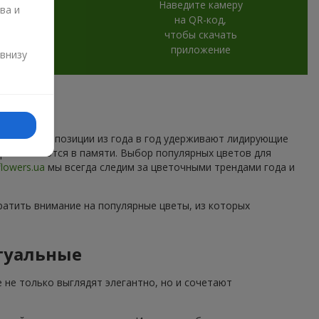
Наведите камеру
ва и
на QR-код,
чтобы скачать
и
приложение
 внизу
которые композиции из года в год удерживают лидирующие
торые остаются в памяти. Выбор популярных цветов для
flowers.ua
мы всегда следим за цветочными трендами года и
ратить внимание на популярные цветы, из которых
туальные
 не только выглядят элегантно, но и сочетают