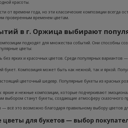
одной красоты.
ти от времени года, но эти классические композиции всегда ос
тим проверенным временем цветам.
ытий в г. Оржица выбирают попул
омпозиции подходят для множества событий. Они способны соз
пулярные цветы:
 без ярких и красочных цветов. Среди популярных вариантов — 
ий букет. Композиция может быть как нежной, так и яркой. Попу
настоящий цветочный шедевр. Популярные букеты из красных ро
а: яркие и нежные композиции, которые подчеркивают эмоциона
ным выбором станут букеты, создающие атмосферу сказочного пр
— всё это возможно благодаря правильному выбору цветов для
 цветы для букетов — выбор покупат