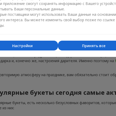
ли приложение смогут сохранять информацию с Вашего устройст
тывать Ваши персональные данные.
рые поставщики могут использовать Ваши данные на основани
ого интереса. Вы можете изменить свой выбор позже по ссылке
цы.
Популярные букеты — тренды сезона
Настройки
Принять все
тренды. Каждый год появляются новые популярные букеты, а не
 на пике, не только радуют глаз, но и дарят особые эмоции, ко
подарка и, конечно же, настроения дарителя. Именно поэтому на
повторимую атмосферу на празднике, вам обязательно стоит об
улярные букеты сегодня самые ак
лярные букеты, есть несколько безусловных фаворитов, которые
 из них: