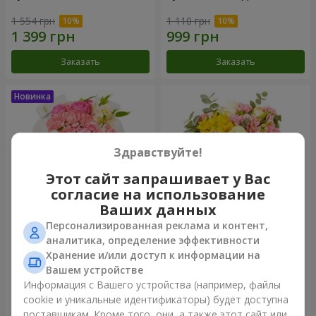
1 554 грн
1 110 грн
Заказать
Заказать
Здравствуйте!
Этот сайт запрашивает у Вас
согласие на использование
Ваших данных
Персонализированная реклама и контент,
Букет "Розовый зефир"
Букет "Дзинтарс"
аналитика, определение эффективности
Хранение и/или доступ к информации на
1 599 грн
2 187 грн
Вашем устройстве
Информация с Вашего устройства (например, файлы
cookie и уникальные идентификаторы) будет доступна
Заказать
Заказать
поставщикам. Кроме того, они, а также этот сайт или