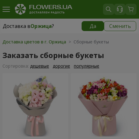
Доставка в
Оржица
?
Да
Сменить
Доставка в
Оржица
|
1100 грн
Доставка цветов в г. Оржица
> Сборные букеты
Заказать сборные букеты
Cортировка:
дешевые
дорогие
популярные