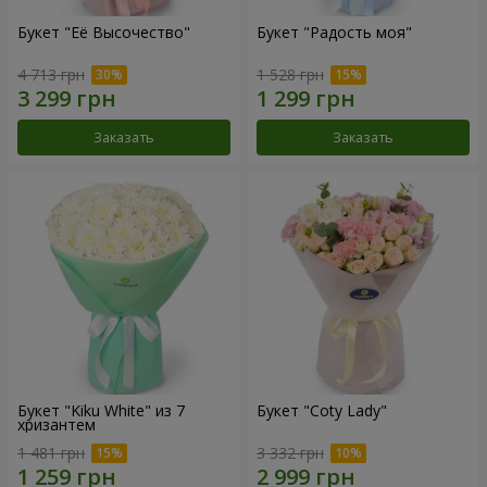
Букет "Её Высочество"
Букет "Радость моя"
4 713 грн
1 528 грн
Заказать
Заказать
Букет "Kiku White" из 7
Букет "Coty Lady"
хризантем
1 481 грн
3 332 грн