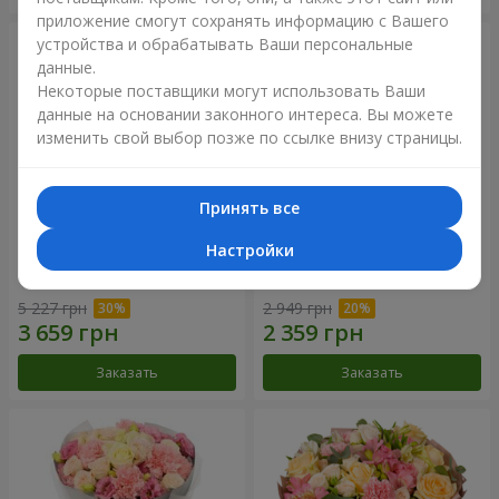
приложение смогут сохранять информацию с Вашего
устройства и обрабатывать Ваши персональные
данные.
Некоторые поставщики могут использовать Ваши
данные на основании законного интереса. Вы можете
изменить свой выбор позже по ссылке внизу страницы.
Принять все
Настройки
Букет "Your Smile"
Букет "Прикосновение
нежности"
5 227 грн
2 949 грн
Заказать
Заказать