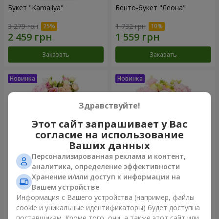
Букет "Kamaliya"
Бенто-букет "Леона"
3 279 грн
1 732 грн
Заказать
Заказать
Здравствуйте!
Этот сайт запрашивает у Вас
согласие на использование
Ваших данных
Персонализированная реклама и контент,
аналитика, определение эффективности
Хранение и/или доступ к информации на
Букет "Мечты сбываются"
Букет "Луара"
Вашем устройстве
2 469 грн
3 199 грн
Информация с Вашего устройства (например, файлы
cookie и уникальные идентификаторы) будет доступна
поставщикам. Кроме того, они, а также этот сайт или