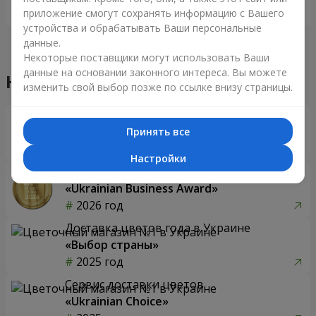
Заказать
Заказать
приложение смогут сохранять информацию с Вашего
устройства и обрабатывать Ваши персональные
данные.
Некоторые поставщики могут использовать Ваши
данные на основании законного интереса. Вы можете
Наши достижения
изменить свой выбор позже по ссылке внизу страницы.
Доставка цветов года в Украине
«Выбор страны»
Принять все
2026 год
Настройки
Лучший цветочный магазин
«Ukrainian Business Award»
2026 год
Доставка цветов года в Украине
«Выбор страны»
2025 год
Сервис доставки цветов
«Ukrainian Choice»