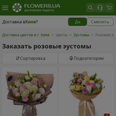
Доставка в
Киев
?
Да
Сменить
Доставка в
Киев
|
бесплатно
Доставка цветов в г. Киев
> Цветы >
Эустомы
> Розовая эу
Заказать розовые эустомы
Cортировка
Подкатегории