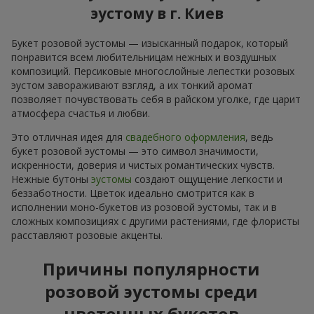
эустому в г. Киев
Букет розовой эустомы — изысканный подарок, который
понравится всем любительницам нежных и воздушных
композиций. Персиковые многослойные лепестки розовых
эустом завораживают взгляд, а их тонкий аромат
позволяет почувствовать себя в райском уголке, где царит
атмосфера счастья и любви.
Это отличная идея для
свадебного оформления
, ведь
букет розовой эустомы — это символ значимости,
искренности, доверия и чистых романтических чувств.
Нежные бутоны
эустомы
создают ощущение легкости и
беззаботности. Цветок идеально смотрится как в
исполнении моно-букетов из розовой эустомы, так и в
сложных композициях с другими растениями, где флористы
расставляют розовые акценты.
Причины популярности
розовой эустомы среди
цветочных букетов