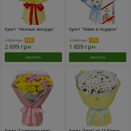
Букет "Нежные аккорды"
Букет "Маме в подарок"
3 856 грн
2 066 грн
Заказать
Заказать
Букет "Солнышко моё"
Букет "Безе" из 15 белых