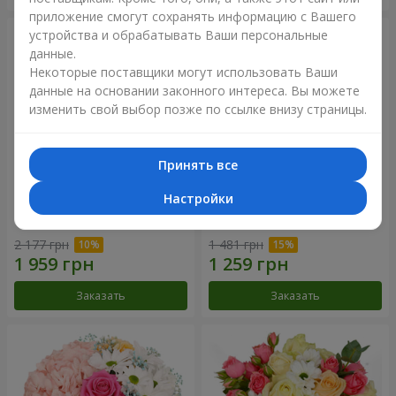
приложение смогут сохранять информацию с Вашего
устройства и обрабатывать Ваши персональные
данные.
Некоторые поставщики могут использовать Ваши
данные на основании законного интереса. Вы можете
изменить свой выбор позже по ссылке внизу страницы.
Принять все
Настройки
Букет "Сказочная осень"
Композиция "Летнее
облако"
2 177 грн
1 481 грн
Заказать
Заказать