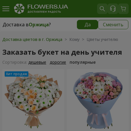
Доставка в
Оржица
?
Да
Сменить
Доставка в
Оржица
|
1100 грн
Доставка цветов в г. Оржица
> Кому > Цветы учителю
Заказать букет на день учителя
Cортировка:
дешевые
дорогие
популярные