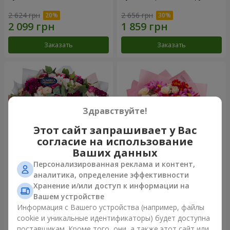
2 624 грн
2 656 грн
Заказать
Заказать
Здравствуйте!
Этот сайт запрашивает у Вас
согласие на использование
Ваших данных
Персонализированная реклама и контент,
Букет "Все для тебя...!"
Букет "Нежная любовь"
аналитика, определение эффективности
Хранение и/или доступ к информации на
6 124 грн
1 621 грн
Вашем устройстве
Информация с Вашего устройства (например, файлы
cookie и уникальные идентификаторы) будет доступна
Заказать
Заказать
поставщикам. Кроме того, они, а также этот сайт или