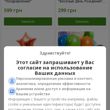
"Поздравление!"
"Веселый День Рождения" -
3 шарика
Заказать
Заказать
Здравствуйте!
Этот сайт запрашивает у Вас
согласие на использование
Ваших данных
Персонализированная реклама и контент,
Фонтан шаров “Мир чудес”
Коллекция шариков "День
аналитика, определение эффективности
рождения" (с Тедди)
Хранение и/или доступ к информации на
Вашем устройстве
Информация с Вашего устройства (например, файлы
cookie и уникальные идентификаторы) будет доступна
Заказать
Заказать
поставщикам. Кроме того, они, а также этот сайт или