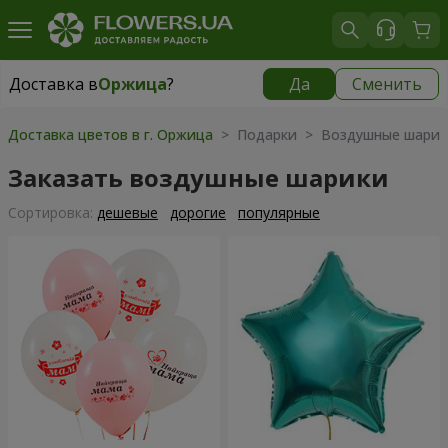
Доставка в
Оржица
?
Да
Сменить
Доставка в
Оржица
|
1100 грн
Доставка цветов в г. Оржица
> Подарки > Воздушные шарик
Заказать воздушные шарики
Cортировка:
дешевые
дорогие
популярные