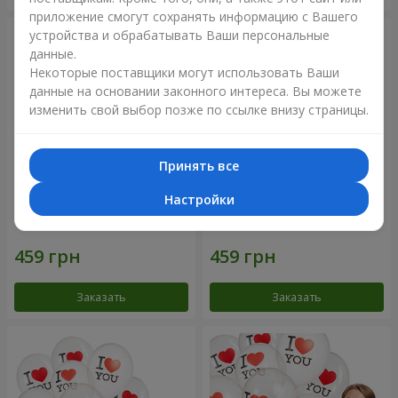
приложение смогут сохранять информацию с Вашего
устройства и обрабатывать Ваши персональные
данные.
Некоторые поставщики могут использовать Ваши
данные на основании законного интереса. Вы можете
изменить свой выбор позже по ссылке внизу страницы.
Принять все
Настройки
Коллекция шариков
Коллекция шариков
"Смайлики" - 5 шариков
"Люблю" - 5 шариков
Заказать
Заказать