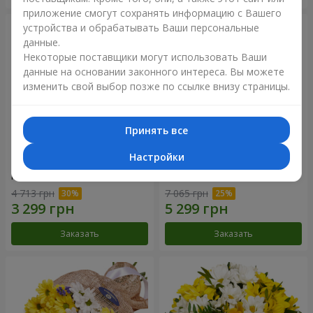
приложение смогут сохранять информацию с Вашего
устройства и обрабатывать Ваши персональные
данные.
Некоторые поставщики могут использовать Ваши
данные на основании законного интереса. Вы можете
изменить свой выбор позже по ссылке внизу страницы.
Принять все
Настройки
Цветы в коробке "25
Композиция в коробке
красных роз!"
"Любимой"
4 713 грн
7 065 грн
Заказать
Заказать