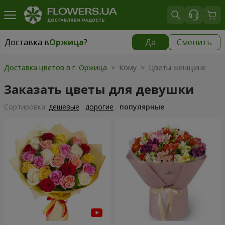
Доставка в
Оржица
?
Да
Сменить
Доставка в
Оржица
|
1100 грн
Доставка цветов в г. Оржица
> Кому > Цветы женщине
Заказать цветы для девушки
Cортировка:
дешевые
дорогие
популярные