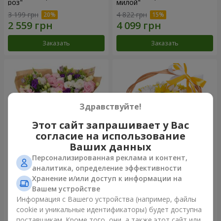
роз"
милой"
3 199 грн
4 822 грн
Заказать
Заказать
Здравствуйте!
Этот сайт запрашивает у Вас
согласие на использование
Ваших данных
Персонализированная реклама и контент,
15 разноцветных эустом
Корзина "Солнышко"
аналитика, определение эффективности
Хранение и/или доступ к информации на
3 679 грн
1 777 грн
Вашем устройстве
Информация с Вашего устройства (например, файлы
cookie и уникальные идентификаторы) будет доступна
Заказать
Заказать
поставщикам. Кроме того, они, а также этот сайт или