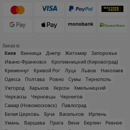
Заказ в:
Киев
Винница
Днепр
Житомир
Запорожье
Ивано-Франковск
Кропивницкий (Кировоград)
Кременчуг
Кривой Рог
Луцк
Львов
Николаев
Одесса
Полтава
Ровно
Сумы
Тернополь
Ужгород
Харьков
Херсон
Хмельницкий
Черкассы
Черновцы
Чернигов
Самар (Новомосковск)
Павлоград
Белая Церковь
Буча
Васильков
Ирпень
Умань
Варшава
Прага
Вена
Берлин
Ревное