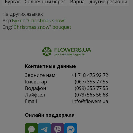
Бургас
Солнечный берег
Варна
другие регионы
На других языках:
Укр:
Букет "Christmas snow"
Eng:
"Christmas snow" bouquet
Контактные данные
Звоните нам
+1 718 475 92 72
Киевстар
(067) 355 77 55
Водафон
(099) 355 77 55
Лайфсел
(073) 565 56 68
Email
info@flowers.ua
Онлайн поддержка