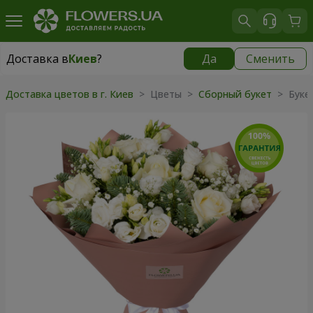
Доставка в
Киев
?
Да
Сменить
Доставка в
Киев
|
бесплатно
Доставка цветов в г. Киев
> Цветы >
Сборный букет
> Букет