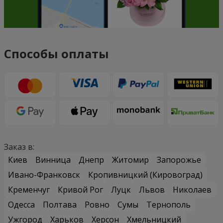
Способы оплаты
Заказ в:
Киев
Винница
Днепр
Житомир
Запорожье
Ивано-Франковск
Кропивницкий (Кировоград)
Кременчуг
Кривой Рог
Луцк
Львов
Николаев
Одесса
Полтава
Ровно
Сумы
Тернополь
Ужгород
Харьков
Херсон
Хмельницкий