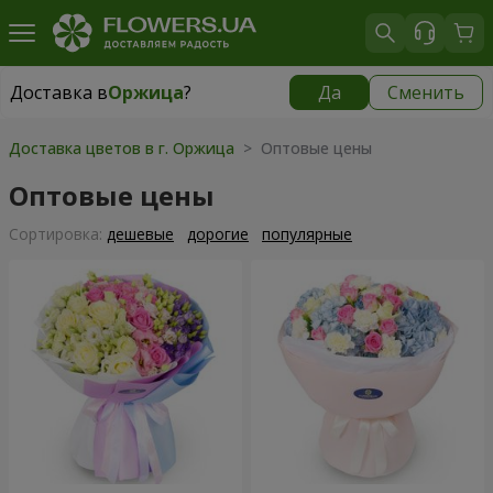
Доставка в
Оржица
?
Да
Сменить
Доставка в
Оржица
|
1100 грн
Доставка цветов в г. Оржица
> Оптовые цены
Оптовые цены
Cортировка:
дешевые
дорогие
популярные