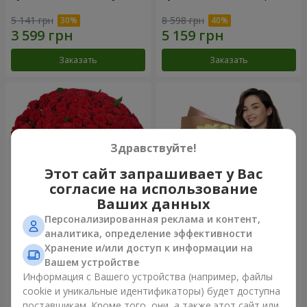
5 141 грн
8 598 грн
Заказать
Заказать
Здравствуйте!
Этот сайт запрашивает у Вас
согласие на использование
Ваших данных
Персонализированная реклама и контент,
101 красная роза
Букет "Сердце – сердцу"
аналитика, определение эффективности
Хранение и/или доступ к информации на
13 562 грн
7 665 грн
Вашем устройстве
Информация с Вашего устройства (например, файлы
cookie и уникальные идентификаторы) будет доступна
Заказать
Заказать
поставщикам. Кроме того, они, а также этот сайт или