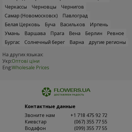
Черкассы
Черновцы
Чернигов
Самар (Новомосковск)
Павлоград
Белая Церковь
Буча
Васильков
Ирпень
Умань
Варшава
Прага
Вена
Берлин
Ревное
Бургас
Солнечный берег
Варна
другие регионы
На других языках:
Укр:
Оптові ціни
Eng:
Wholesale Prices
Контактные данные
Звоните нам
+1 718 475 92 72
Киевстар
(067) 355 77 55
Водафон
(099) 355 77 55