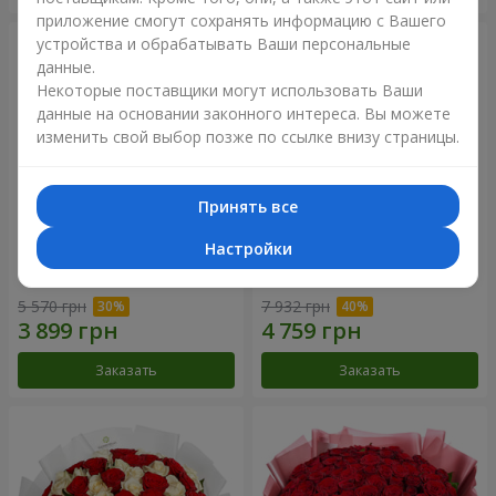
приложение смогут сохранять информацию с Вашего
устройства и обрабатывать Ваши персональные
данные.
Некоторые поставщики могут использовать Ваши
данные на основании законного интереса. Вы можете
изменить свой выбор позже по ссылке внизу страницы.
Принять все
Настройки
Букет "Нежный оттенок"
Цветы в коробке “Кадриль”
5 570 грн
7 932 грн
Заказать
Заказать