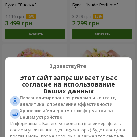
Букет "Лиссия"
Букет "Nude Perfume"
4 116 грн
3 293 грн
Заказать
Заказать
Здравствуйте!
Этот сайт запрашивает у Вас
согласие на использование
Ваших данных
Персонализированная реклама и контент,
аналитика, определение эффективности
Хранение и/или доступ к информации на
Букет "Нежность рассвета"
Букет "Прикосновение
нежности"
Вашем устройстве
4 665 грн
2 949 грн
Информация с Вашего устройства (например, файлы
cookie и уникальные идентификаторы) будет доступна
поставщикам. Кроме того, они, а также этот сайт или