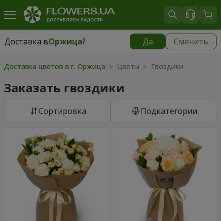
Доставка в
Оржица
?
Да
Сменить
Доставка в
Оржица
|
1100 грн
Доставка цветов в г. Оржица
> Цветы > Гвоздики
Заказать гвоздики
Cортировка
Подкатегории