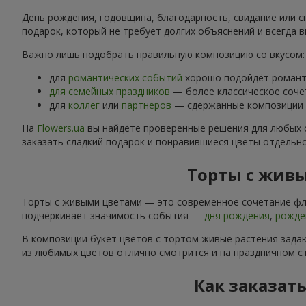
День рождения, годовщина, благодарность, свидание или с
подарок, который не требует долгих объяснений и всегда в
Важно лишь подобрать правильную композицию со вкусом:
для
романтических событий
хорошо подойдёт романти
для семейных праздников
— более классическое соче
для
коллег
или
партнёров
— сдержанные композиции б
На
Flowers.ua
вы найдёте проверенные решения для любых 
заказать сладкий подарок и понравившиеся цветы отдельн
Торты с живы
Торты с живыми цветами — это современное сочетание фло
подчёркивает значимость события —
дня рождения
,
рожде
В композиции букет цветов с тортом живые растения задаю
из любимых цветов отлично смотрится и на праздничном ст
Как заказать