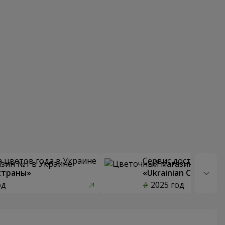
 цветов года в Украине
Сервис доставки цв
страны»
«Ukrainian Choice»
од
2025 год