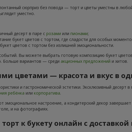
понтанный сюрприз без повода — торт и цветы уместны в любой 
ыглядит уместно.
чный десерт в паре с
розами
или
пионами
;
тание букет цветов с тортом, где сладости для особых момен
укет цветов с тортом без излишней эмоциональности.
событий. Вы можете выбрать готовую композицию букет цветов
о. Больше вариантов — среди
акционных предложений
и хитов.
ми цветами — красота и вкус в о
ристики и гастрономической эстетики. Эксклюзивный десерт в 
ния ребёнка
или
корпоратива
.
т эмоциональное настроение, а кондитерский декор завершает 
оле, и на фотографиях.
 торт к букету онлайн с доставкой