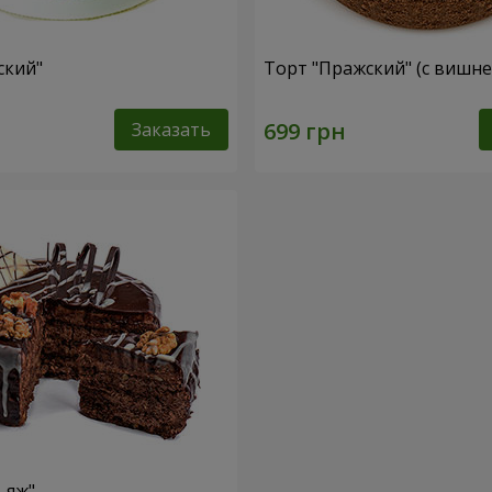
ский"
Торт "Пражский" (с вишне
Заказать
ьяж"