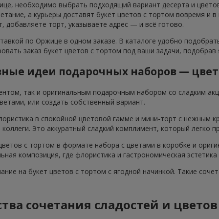
ице, необходимо выбрать подходящий вариант десерта и цветов,
тание, а курьеры доставят букет цветов с тортом вовремя и в
т, добавляете торт, указываете адрес — и всё готово.
ставкой по Оржице в одном заказе. В каталоге удобно подобрат
овать заказ букет цветов с тортом под ваши задачи, подобрав
ные идеи подарочных наборов — цвет
ентом, так и оригинальным подарочным набором со сладким ак
ветами, или создать собственный вариант.
лористика в спокойной цветовой гамме и мини-торт с нежным к
я коллеги. Это аккуратный сладкий комплимент, который легко п
ветов с тортом в формате набора с цветами в коробке и ориги
ьная композиция, где флористика и гастрономическая эстетика
мание на букет цветов с тортом с ягодной начинкой. Такие соч
ва сочетания сладостей и цветов