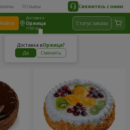
азины
Отзывы
Свяжитесь с нами
Доставка в
Найти
Оржица
Cтатус заказа
1100 грн
Доставка в
Оржица
?
Да
Сменить