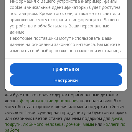
Информация с Вашего устройства (например, файлы
Сувениры к букетам на разные
cookie и уникальные идентификаторы) будет доступна
праздники
поставщикам. Кроме того, они, а также этот сайт или
приложение смогут сохранять информацию с Вашего
Праздник задаёт настроение, а сувенирная продукция для
устройства и обрабатывать Ваши персональные
букетов его подчёркивает. Именно поэтому сувениры к
данные.
цветам часто выбирают с учётом даты и события. В нашем
Некоторые поставщики могут использовать Ваши
ассортименте найдётся сувенирная продукция для букетов,
данные на основании законного интереса. Вы можете
которая подойдёт к любому празднику и может быть
изменить свой выбор позже по ссылке внизу страницы.
рассчитана на любой бюджет.
Сувенирная продукция к
Принять все
букетам на День рождения
Настройки
К
дню рождения
хорошо подходит сувенирная продукция
для букетов, которая содержит оригинальные детали и
делает
флористические дополнения
персональными. Это
могут быть авторские изделия или мини-подарки с тёплым
смыслом. Такая сувенирная продукция для букетов из ярких
или сезонных цветов станет удачным подарком для
друга
,
подруги
,
любимого человека
,
дочери
,
мамы
или
коллеги по
работе
.