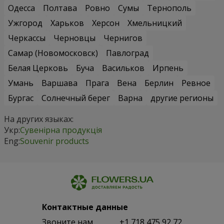
Одесса
Полтава
Ровно
Сумы
Тернополь
Ужгород
Харьков
Херсон
Хмельницкий
Черкассы
Черновцы
Чернигов
Самар (Новомосковск)
Павлоград
Белая Церковь
Буча
Васильков
Ирпень
Умань
Варшава
Прага
Вена
Берлин
Ревное
Бургас
Солнечный берег
Варна
другие регионы
На других языках:
Укр:
Сувенірна продукція
Eng:
Souvenir products
Контактные данные
Звоните нам
+1 718 475 92 72