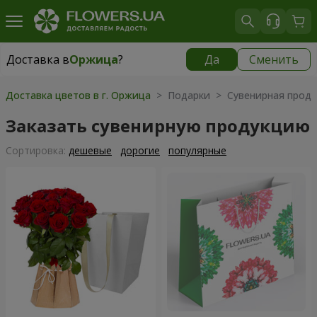
Доставка в
Оржица
?
Да
Сменить
Доставка в
Оржица
|
1100 грн
Доставка цветов в г. Оржица
> Подарки > Сувенирная проду
Заказать сувенирную продукцию
Cортировка:
дешевые
дорогие
популярные