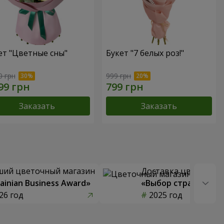
ет "Цветные сны"
Букет "7 белых роз!"
0 грн
999 грн
Заказать
Заказать
ший цветочный магазин
Доставка цветов го
ainian Business Award»
«Выбор страны»
26 год
2025 год