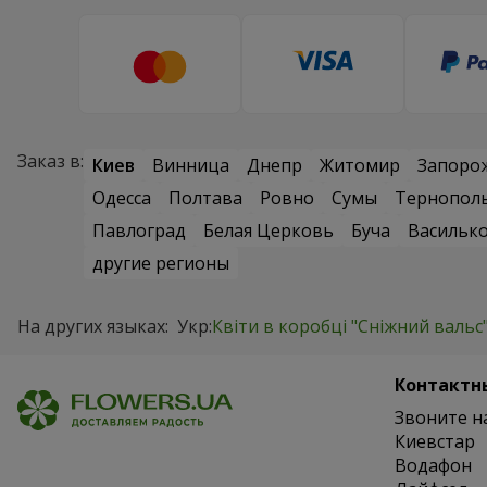
Заказ в:
Киев
Винница
Днепр
Житомир
Запоро
Одесса
Полтава
Ровно
Сумы
Тернопол
Павлоград
Белая Церковь
Буча
Васильк
другие регионы
На других языках:
Укр:
Квіти в коробці "Сніжний вальс
Контактн
Звоните н
Киевстар
Водафон