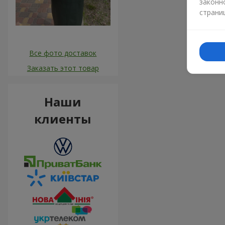
законн
страни
Все фото доставок
Заказать этот товар
Наши
клиенты