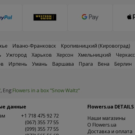
жье
Ивано-Франковск
Кропивницкий (Кировоград)
ь
Ужгород
Харьков
Херсон
Хмельницкий
Черкас
ов
Ирпень
Умань
Варшава
Прага
Вена
Берлин
"
Eng:
Flowers in a box "Snow Waltz"
ые данные
Flowers.ua DETAILS
ам
+1 718 475 92 72
Наши магазины
(067) 355 77 55
O Flowers.ua
(099) 355 77 55
Доставка и оплата