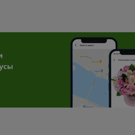
и
нусы