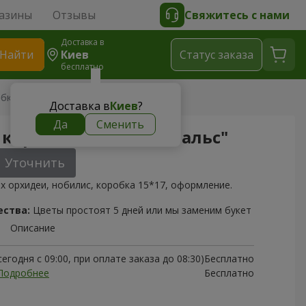
азины
Отзывы
Свяжитесь с нами
Доставка в
Найти
Киев
Cтатус заказа
бесплатно
бке "Снежный вальс"
Доставка в
Киев
?
Да
Сменить
 коробке "Снежный вальс"
Уточнить
х орхидеи, нобилис, коробка 15*17, оформление.
ества:
Цветы простоят 5 дней или мы заменим букет
Описание
егодня с 09:00, при оплате заказа до 08:30)
Бесплатно
Подробнее
Бесплатно