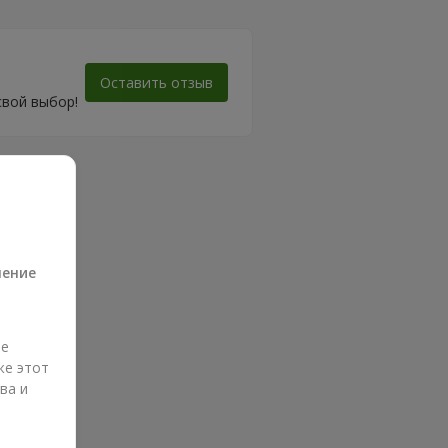
Оставить отзыв
свой выбор!
а
ление
ые
же этот
ва и
и