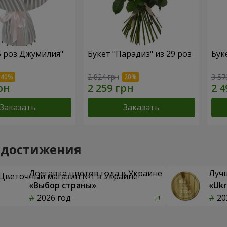
5 роз Джумилия"
Букет "Парадиз" из 29 роз
Бук
2 824 грн
3 57
Заказать
Заказать
 достижения
Доставка цветов года в Украине
Луч
«Выбор страны»
«Ukr
2026 год
20