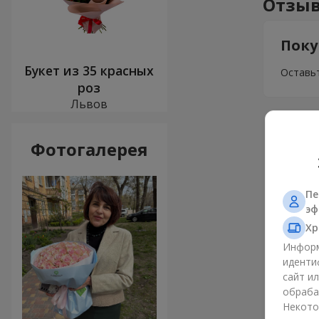
Отзыв
Поку
Букет из 35 красных
Оставьт
роз
Львов
Фотогалерея
Пе
эф
Хр
Информ
иденти
сайт и
обраба
Некото