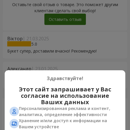
Оставьте свой отзыв о товаре. Это поможет другим
клиентам сделать свой выбор!
Оставить отзыв
Віктор
21.03.2025
5
Букет супер, доставили вчасно! Рекомендую!
Александр
23.01.2025
5
Здравствуйте!
Все отлично! Дякую!
Этот сайт запрашивает у Вас
согласие на использование
Ваших данных
Только что доставили
Персонализированная реклама и контент,
аналитика, определение эффективности
Хранение и/или доступ к информации на
Вашем устройстве