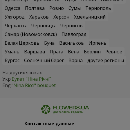
Одесса
Полтава
Ровно
Сумы
Тернополь
Ужгород
Харьков
Херсон
Хмельницкий
Черкассы
Черновцы
Чернигов
Самар (Новомосковск)
Павлоград
Белая Церковь
Буча
Васильков
Ирпень
Умань
Варшава
Прага
Вена
Берлин
Ревное
Бургас
Солнечный берег
Варна
другие регионы
На других языках:
Укр:
Букет "Ніна Річчі"
Eng:
"Nina Ricci" bouquet
Контактные данные