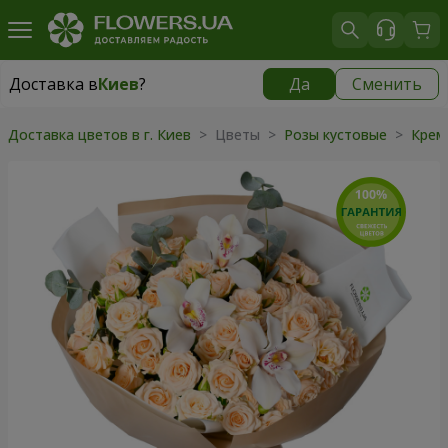
Доставка в
Киев
?
Да
Сменить
Доставка в
Киев
|
бесплатно
Доставка цветов в г. Киев
> Цветы >
Розы кустовые
>
Крем