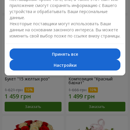
приложение смогут сохранять информацию с Вашего
Заказать
Заказать
устройства и обрабатывать Ваши персональные
данные.
Некоторые поставщики могут использовать Ваши
данные на основании законного интереса. Вы можете
изменить свой выбор позже по ссылке внизу страницы.
Принять все
Настройки
Букет "15 желтых роз"
Композиция "Красный
бархат"
1 621 грн
1 666 грн
Заказать
Заказать