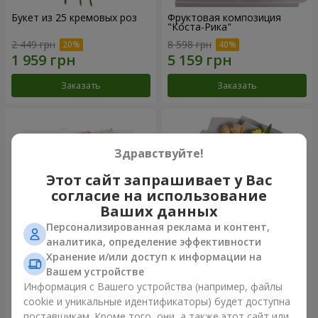
Букет из 25 кремовых роз
Фруктовая композиция
"Коста-Рика"
2 449 грн
8 598 грн
Заказать
Заказать
Здравствуйте!
Этот сайт запрашивает у Вас
согласие на использование
Ваших данных
Персонализированная реклама и контент,
аналитика, определение эффективности
Хранение и/или доступ к информации на
Букет "Крещатик"
Букет "Мы и лето"
Вашем устройстве
Информация с Вашего устройства (например, файлы
3 999 грн
1 554 грн
cookie и уникальные идентификаторы) будет доступна
поставщикам. Кроме того, они, а также этот сайт или