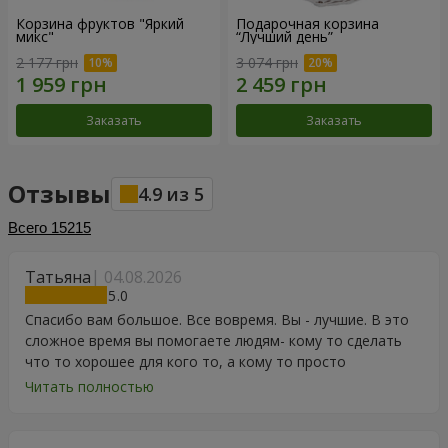
Корзина фруктов "Яркий
Подарочная корзина
микс"
“Лучший день”
2 177 грн
3 074 грн
Заказать
Заказать
Отзывы
4.9
из
5
Всего
15215
Татьяна
04.08.2026
5
Спасибо вам большое. Все вовремя. Вы - лучшие. В это
сложное время вы помогаете людям- кому то сделать
что то хорошее для кого то, а кому то просто
порадоваться цветам, подарку, тортику, поздравлению.
Читать полностью
Особенно, если человек сам себе не может купить даже
в свой День Рождения. Спасибо