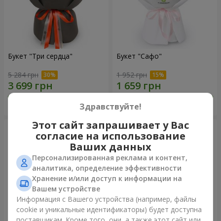
Букет "Три сердца"
Букет "Сафо"
5 284 грн
1 952 грн
Заказать
Заказать
Здравствуйте!
Этот сайт запрашивает у Вас
согласие на использование
Ваших данных
Персонализированная реклама и контент,
аналитика, определение эффективности
Хранение и/или доступ к информации на
Вашем устройстве
Информация с Вашего устройства (например, файлы
cookie и уникальные идентификаторы) будет доступна
поставщикам. Кроме того, они, а также этот сайт или