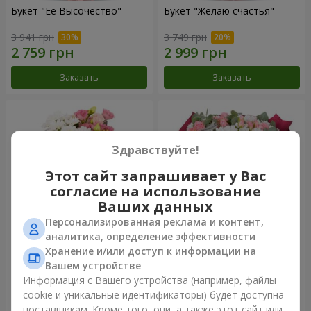
Букет "Её Высочество"
Букет "Желаю счастья"
3 941 грн
3 749 грн
Заказать
Заказать
Здравствуйте!
Этот сайт запрашивает у Вас
согласие на использование
Ваших данных
Персонализированная реклама и контент,
аналитика, определение эффективности
Хранение и/или доступ к информации на
Букет "Юмоки"
Букет "Очарование
нежности"
Вашем устройстве
1 175 грн
3 324 грн
Информация с Вашего устройства (например, файлы
cookie и уникальные идентификаторы) будет доступна
поставщикам. Кроме того, они, а также этот сайт или