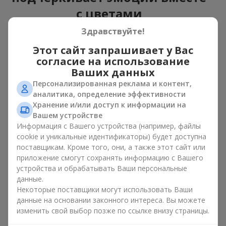
с цветами
Здравствуйте!
Букет с игрушкой — универсальное и всегда удачное
решение. Такое сочетание удваивает эмоции и позволяет
Этот сайт запрашивает у Вас
их обновлять в памяти каждый раз, когда плюшевый друг
согласие на использование
попадает в поле зрения. Вместе букет с игрушкой
Ваших данных
работают идеально. Цветы и игрушка создают баланс
Персонализированная реклама и контент,
между красотой и нежностью, а также оставляют
аналитика, определение эффективности
приятный подарок на долгие годы.
Хранение и/или доступ к информации на
Приятные на ощупь игрушки вызывают чувство
Вашем устройстве
спокойствия и домашнего уюта. Поэтому букет с игрушкой
Информация с Вашего устройства (например, файлы
— это действительно отличный способ оставить
cookie и уникальные идентификаторы) будет доступна
воспоминание о том, кто подарил этот букет с игрушкой.
поставщикам. Кроме того, они, а также этот сайт или
приложение смогут сохранять информацию с Вашего
Популярные комбинации
устройства и обрабатывать Ваши персональные
букетов и игрушек
данные.
Некоторые поставщики могут использовать Ваши
данные на основании законного интереса. Вы можете
Букет с игрушкой может быть разным. На нашем сервисе
изменить свой выбор позже по ссылке внизу страницы.
есть варианты, которые создают комбинации «букет с
игрушкой», используя
розы
,
герберы
или нежные