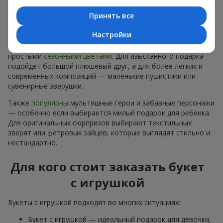
гипсофилы
. Игрушек тоже много. Но чаще всего наши
Принять все
клиенты выбирают композицию «мишки с цветами». Это
классика, которая никогда не подводит. Кроме того, у нас
Настройки
есть плюшевые мишки разных размеров, которые отлично
сочетаются как с изысканными орхидеями, так и с
простыми
сезонными цветами
. Для изысканного подарка
подойдет большой плюшевый друг, а для более легких и
современных композиций — маленькие пушистики или
сувенирные зверушки.
Также
популярны
мультяшные герои и забавные персонажи
— особенно если выбирается милый подарок для ребенка.
Для оригинальных сюрпризов выбирают текстильных
зверят или фетровых зайцев, которые выглядят стильно и
нестандартно.
Для кого стоит заказать букет
с игрушкой
Букеты с игрушкой подходят во многих ситуациях:
Букет с игрушкой — идеальный подарок для девочки,