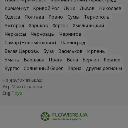
Кременчуг
Кривой Рог
Луцк
Львов
Николаев
Одесса
Полтава
Ровно
Сумы
Тернополь
Ужгород
Харьков
Херсон
Хмельницкий
Черкассы
Черновцы
Чернигов
Самар (Новомосковск)
Павлоград
Белая Церковь
Буча
Васильков
Ирпень
Умань
Варшава
Прага
Вена
Берлин
Ревное
Бургас
Солнечный берег
Варна
другие регионы
На других языках:
Укр:
М'які іграшки
Eng:
Toys