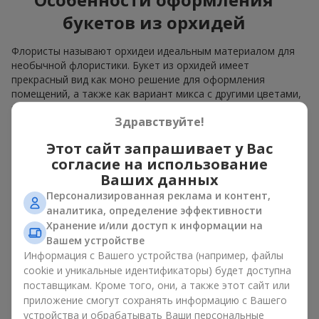
букетов из орхидей
Флористы называют орхидеи идеальным материалом для
необычной флористики. Букет из орхидей имеет
прекрасный вид как моно решение для оформления
помещений, а также как вариант микса с другими цветами,
который сохраняет свою выразительность в любом
Здравствуйте!
формате.
Этот сайт запрашивает у Вас
Благодаря своей структуре орхидея позволяет создавать
композиции в классическом, минималистичном или
согласие на использование
современном стиле. Букет из орхидей эффектно смотрится
Ваших данных
как в камерных, так и в масштабных работах, а её
Персонализированная реклама и контент,
роскошные соцветия легко становятся центральным
аналитика, определение эффективности
элементом композиции. В зависимости от оформления и
Хранение и/или доступ к информации на
сорта растений различается и цена на орхидеи. Учитывайте
Вашем устройстве
это, прежде чем заказать букет из орхидей.
Информация с Вашего устройства (например, файлы
cookie и уникальные идентификаторы) будет доступна
Кому дарят орхидеи?
поставщикам. Кроме того, они, а также этот сайт или
приложение смогут сохранять информацию с Вашего
Букет из орхидей универсален и может подойти любому. Их
устройства и обрабатывать Ваши персональные