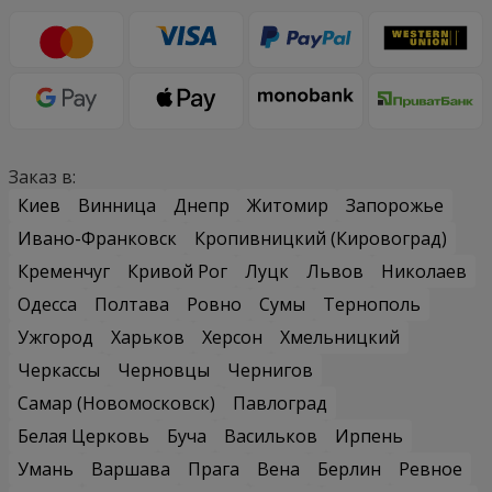
Заказ в:
Киев
Винница
Днепр
Житомир
Запорожье
Ивано-Франковск
Кропивницкий (Кировоград)
Кременчуг
Кривой Рог
Луцк
Львов
Николаев
Одесса
Полтава
Ровно
Сумы
Тернополь
Ужгород
Харьков
Херсон
Хмельницкий
Черкассы
Черновцы
Чернигов
Самар (Новомосковск)
Павлоград
Белая Церковь
Буча
Васильков
Ирпень
Умань
Варшава
Прага
Вена
Берлин
Ревное