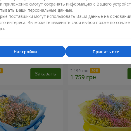
ли приложение смогут сохранять информацию с Вашего устройст
тывать Ваши персональные данные.
рые поставщики могут использовать Ваши данные на основани
ого интереса. Вы можете изменить свой выбор позже по ссылке
цы.
Настройки
Принять все
робке "Соломия"
Цветы в коробке "Помпад
2 199 грн
Заказать