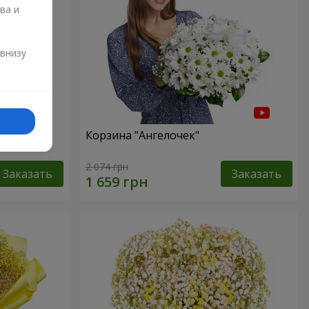
ва и
и
 внизу
ур"
Корзина "Ангелочек"
2 074 грн
Заказать
Заказать