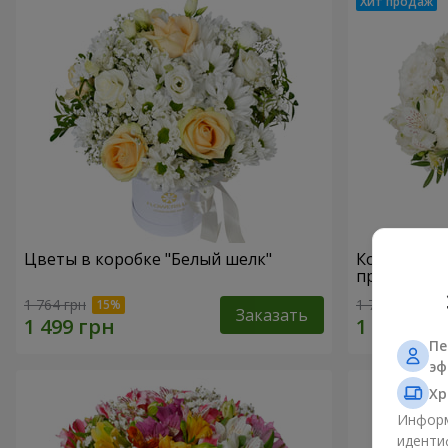
Цветы в коробке "Белый шелк"
Композици
прикоснов
1 764 грн
1 777 грн
Заказать
Пе
эф
Хр
Информ
иденти