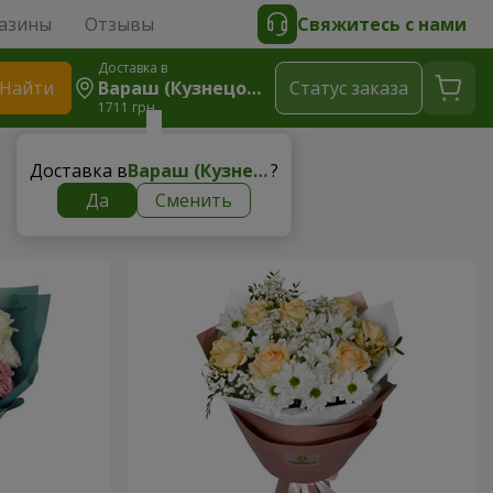
азины
Отзывы
Свяжитесь с нами
Доставка в
Найти
Вараш (Кузнецовск)
Cтатус заказа
1711 грн
Доставка в
Вараш (Кузнецовск)
?
Да
Сменить