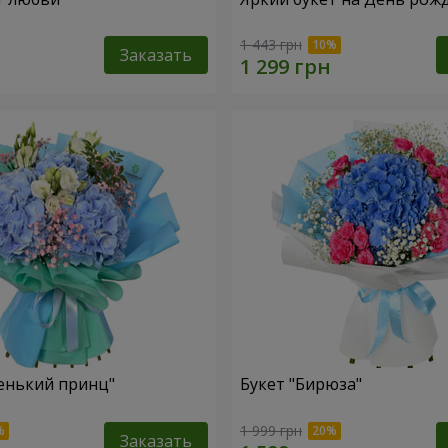
1 443 грн
Заказать
енький принц"
Букет "Бирюза"
1 999 грн
Заказать