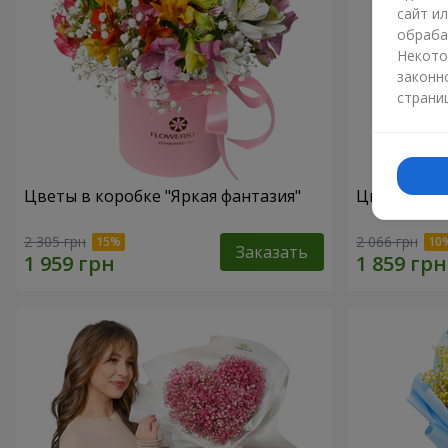
сайт и
обраба
Некото
законн
страни
Цветы в коробке "Яркая фантазия"
Цветы в ко
2 305 грн
2 066 грн
Заказать