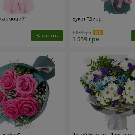
уга эмоций"
Букет "Диор"
1 834 грн
Заказать
т любви"
Яркий букет на День рож