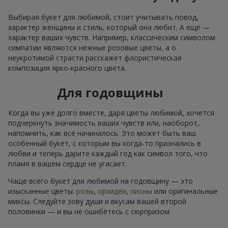
Выбирая букет для любимой, стоит учитывать повод,
характер женщины и стиль, который она любит. А ещё —
характер ваших чувств. Например, классическим символом
симпатии являются нежные розовые цветы, а о
неукротимой страсти расскажет флористическая
композиция ярко-красного цвета.
Для годовщины
Когда вы уже долго вместе, даря цветы любимой, хочется
подчеркнуть значимость ваших чувств или, наоборот,
напомнить, как всё начиналось. Это может быть ваш
особенный букет, с которым вы когда-то признались в
любви и теперь дарите каждый год как символ того, что
пламя в вашем сердце не угасает.
Чаще всего букет для любимой на годовщину — это
изысканные цветы:
розы
,
орхидеи
,
пионы
или оригинальные
миксы. Следуйте зову души и вкусам вашей второй
половинки — и вы не ошибётесь с сюрпризом.