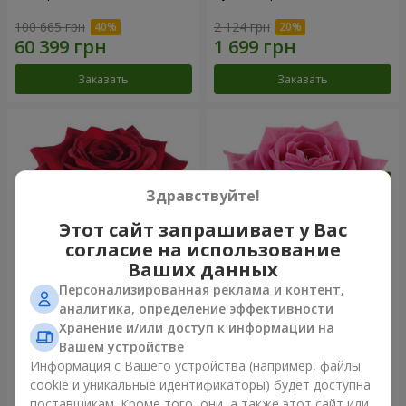
100 665 грн
2 124 грн
Заказать
Заказать
Здравствуйте!
Этот сайт запрашивает у Вас
согласие на использование
Ваших данных
Персонализированная реклама и контент,
Роза красная (поштучно)
Роза розовая (поштучно)
аналитика, определение эффективности
Хранение и/или доступ к информации на
Вашем устройстве
Информация с Вашего устройства (например, файлы
cookie и уникальные идентификаторы) будет доступна
Заказать
Заказать
поставщикам. Кроме того, они, а также этот сайт или