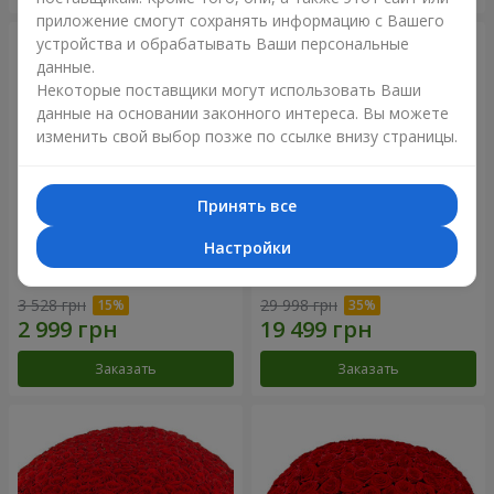
приложение смогут сохранять информацию с Вашего
устройства и обрабатывать Ваши персональные
данные.
Некоторые поставщики могут использовать Ваши
данные на основании законного интереса. Вы можете
изменить свой выбор позже по ссылке внизу страницы.
Принять все
Настройки
Корзина альстромерий
301 красная роза
"Акварель"
3 528 грн
29 998 грн
Заказать
Заказать