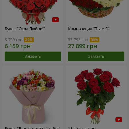
Букет "Сила Любви!"
Композиция "Ты + Я"
8 799 грн
55 798 грн
Заказать
Заказать
Букет "В восторге от тебя!"
11 красных роз