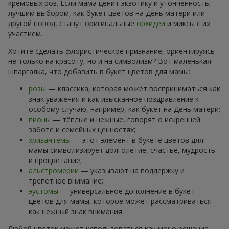
кремовых роз. Если мама ценит экзотику и утонченность,
лучшим выбором, как букет цветов на День матери или
другой повод, станут оригинальные
орхидеи
и миксы с их
участием.
Хотите сделать флористическое признание, ориентируясь
не только на красоту, но и на символизм? Вот маленькая
шпаргалка, что добавить в букет цветов для мамы:
розы
— классика, которая может восприниматься как
знак уважения и как изысканное поздравление к
особому случаю, например, как букет на День матери;
пионы
— тёплые и нежные, говорят о искренней
заботе и семейных ценностях;
хризантемы
— этот элемент в букете цветов для
мамы символизирует долголетие, счастье, мудрость
и процветание;
альстромерии
— указывают на поддержку и
трепетное внимание;
эустомы
— универсальное дополнение в букет
цветов для мамы, которое может рассматриваться
как нежный знак внимания.
Любой цветок может использоваться как моно решение