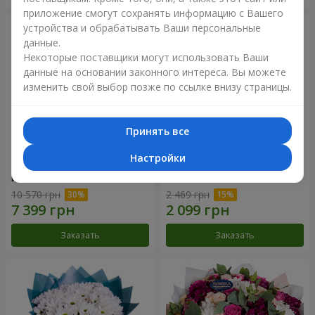
приложение смогут сохранять информацию с Вашего
устройства и обрабатывать Ваши персональные
данные.
Некоторые поставщики могут использовать Ваши
данные на основании законного интереса. Вы можете
изменить свой выбор позже по ссылке внизу страницы.
Принять все
Настройки
Цветы в коробке "101
Букет "Цветочное Selfie!"
розовая роза"
10 570 грн
2 469 грн
Заказать
Заказать