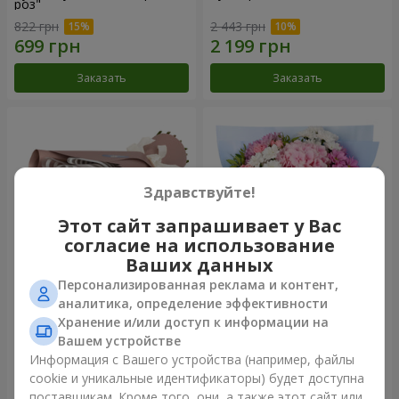
роз"
822 грн
2 443 грн
Заказать
Заказать
Здравствуйте!
Этот сайт запрашивает у Вас
согласие на использование
Ваших данных
Персонализированная реклама и контент,
Букет "7 розовых роз!"
Романтический букет
аналитика, определение эффективности
"Небеса"
Хранение и/или доступ к информации на
1 124 грн
1 999 грн
Вашем устройстве
Информация с Вашего устройства (например, файлы
cookie и уникальные идентификаторы) будет доступна
Заказать
Заказать
поставщикам. Кроме того, они, а также этот сайт или