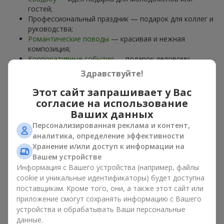
гостей;
Профессиональный праздник — подарок для коллег и
руководства;
Романтические поводы
— красивая и нежная
композиция;
Корпоративные события
— подарок деловому
партнёру.
Здравствуйте!
Цветочная корзина — универсальный подарок для любого
Этот сайт запрашивает у Вас
возраста. Стильные ручные композиции позволяют
согласие на использование
передать любые эмоции: благодарность, восхищение,
Ваших данных
поддержку,
любовь
.
Персонализированная реклама и контент,
аналитика, определение эффективности
Виды цветочных корзин в г.
Хранение и/или доступ к информации на
Вараш (Кузнецовск): классика,
Вашем устройстве
Информация с Вашего устройства (например, файлы
романтика, минимализм
cookie и уникальные идентификаторы) будет доступна
поставщикам. Кроме того, они, а также этот сайт или
Ассортимент цветочных корзин на
flowers.ua
включает
приложение смогут сохранять информацию с Вашего
варианты на любой вкус:
устройства и обрабатывать Ваши персональные
Классические композиции
— сочетания
роз
, лилий,
данные.