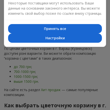
хризантем
в строгих формах;
Некоторые поставщики могут использовать Ваши
Романтические варианты
— корзины в пастельных
данные на основании законного интереса. Вы можете
тонах, пионы,
гипсофила
;
изменить свой выбор позже по ссылке внизу страницы.
Минималистичные решения
— натуральные формы,
акцент на цвет или текстуру.
Принять все
Есть также
VIP-композиции
— роскошные корзины для
особых случаев. Каждое изделие — оригинальный подарок,
Настройки
подчёркивающий внимание к деталям.
По ценам цветочных корзин в г. Вараш (Кузнецовск)
доступні різні варіанти. Ви можете обрати композицію
“корзина с цветами” в таких диапазонах:
до 700 грн
;
700-1000 грн
;
1000-1500 грн
;
выше 1500 грн
.
На сайте есть раздел
Хит продаж
— самые популярные
композиции.
Как выбрать цветочную корзину в г.