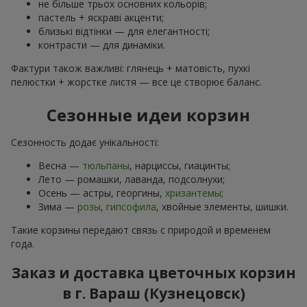
не більше трьох основних кольорів;
пастель + яскраві акценти;
близькі відтінки — для елегантності;
контрасти — для динаміки.
Фактури також важливі: глянець + матовість, пухкі
пелюстки + жорстке листя — все це створює баланс.
Сезонные идеи корзин
Сезонность додає унікальності:
Весна —
тюльпаны
, нарциссы, гиацинты;
Лето — ромашки, лаванда, подсолнухи;
Осень — астры, георгины,
хризантемы
;
Зима —
розы
,
гипсофила
, хвойные элементы, шишки.
Такие корзины передают связь с природой и временем
года.
Заказ и доставка цветочных корзин
в г. Вараш (Кузнецовск)