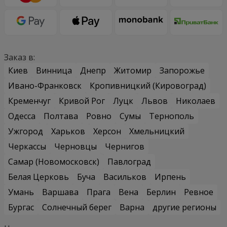
Заказ в:
Киев
Винница
Днепр
Житомир
Запорожье
Ивано-Франковск
Кропивницкий (Кировоград)
Кременчуг
Кривой Рог
Луцк
Львов
Николаев
Одесса
Полтава
Ровно
Сумы
Тернополь
Ужгород
Харьков
Херсон
Хмельницкий
Черкассы
Черновцы
Чернигов
Самар (Новомосковск)
Павлоград
Белая Церковь
Буча
Васильков
Ирпень
Умань
Варшава
Прага
Вена
Берлин
Ревное
Бургас
Солнечный берег
Варна
другие регионы