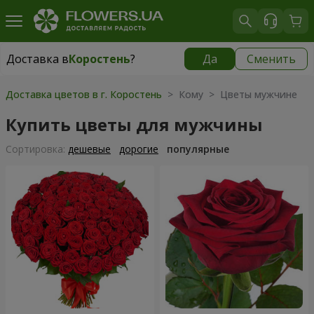
Доставка в
Коростень
?
Да
Сменить
Доставка в
Коростень
|
2160 грн
Доставка цветов в г. Коростень
> Кому > Цветы мужчине
Купить цветы для мужчины
Cортировка:
дешевые
дорогие
популярные