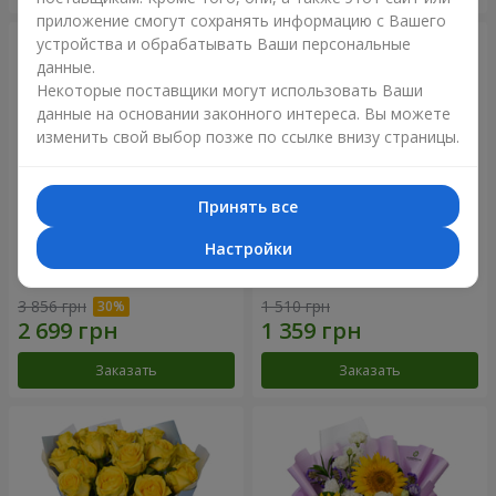
приложение смогут сохранять информацию с Вашего
устройства и обрабатывать Ваши персональные
данные.
Некоторые поставщики могут использовать Ваши
данные на основании законного интереса. Вы можете
изменить свой выбор позже по ссылке внизу страницы.
Принять все
Настройки
Букет "Крещатик"
Букет "Мы и лето"
3 856 грн
1 510 грн
Заказать
Заказать