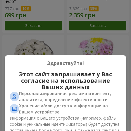
чудо"
777 грн
3 629 грн
Заказать
Заказать
Здравствуйте!
Этот сайт запрашивает у Вас
согласие на использование
Ваших данных
Персонализированная реклама и контент,
Букет "Киото" из 5 белых
Букет "Времена года"
аналитика, определение эффективности
хризантем
Хранение и/или доступ к информации на
999 грн
1 199 грн
Вашем устройстве
Информация с Вашего устройства (например, файлы
cookie и уникальные идентификаторы) будет доступна
Заказать
Заказать
поставщикам. Кроме того, они, а также этот сайт или