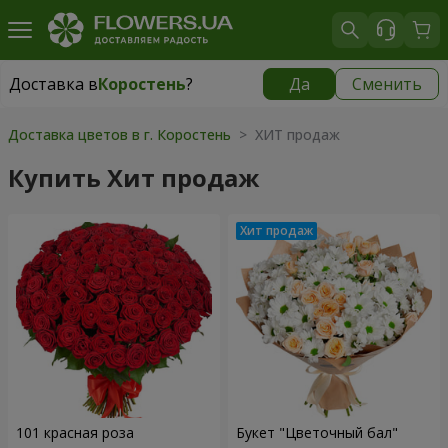
Доставка в
Коростень
?
Да
Сменить
Доставка в
Коростень
|
2160 грн
Доставка цветов в г. Коростень
> ХИТ продаж
Купить Хит продаж
101 красная роза
Букет "Цветочный бал"