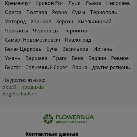
Кременчуг
Кривой Рог
Луцк
Львов
Николаев
Одесса
Полтава
Ровно
Сумы
Тернополь
Ужгород
Харьков
Херсон
Хмельницкий
Черкассы
Черновцы
Чернигов
Самар (Новомосковск)
Павлоград
Белая Церковь
Буча
Васильков
Ирпень
Умань
Варшава
Прага
Вена
Берлин
Ревное
Бургас
Солнечный берег
Варна
другие регионы
На других языках:
Укр:
ХІТ продажів
Eng:
Bestsellers
Контактные данные