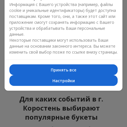
ошибиться с выбором, идеальный вариант —
Информация с Вашего устройства (например, файлы
универсальный букет. Это композиции, которые
cookie и уникальные идентификаторы) будет доступна
подходят для любого возраста и пола, а их состав
поставщикам. Кроме того, они, а также этот сайт или
можно адаптировать под любое мероприятие.
приложение смогут сохранять информацию с Вашего
Массовые цветочные предпочтения. Пионы,
устройства и обрабатывать Ваши персональные
тюльпаны, ромашки — это популярные букеты,
данные.
которые остаются привлекательными для
Некоторые поставщики могут использовать Ваши
покупателей. Они не только прекрасно выглядят, но и
данные на основании законного интереса. Вы можете
отражают атмосферу свежести и природной красоты.
изменить свой выбор позже по ссылке внизу страницы.
Популярные цветы для букетов часто меняются в
зависимости от времени года, но эти классические
композиции всегда остаются в списке самых
Принять все
востребованных. Если вы хотите быть уверенными в своём
выборе, смело обращайтесь к этим проверенным временем
Настройки
цветам.
Для каких событий в г.
Коростень выбирают
популярные букеты