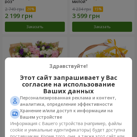
роз"
милой"
2 749 грн
4 234 грн
Заказать
Заказать
Здравствуйте!
Этот сайт запрашивает у Вас
согласие на использование
Ваших данных
Персонализированная реклама и контент,
15 разноцветных эустом
Корзина "Солнышко"
аналитика, определение эффективности
Хранение и/или доступ к информации на
3 145 грн
1 554 грн
Вашем устройстве
Информация с Вашего устройства (например, файлы
cookie и уникальные идентификаторы) будет доступна
Заказать
Заказать
поставщикам. Кроме того, они, а также этот сайт или