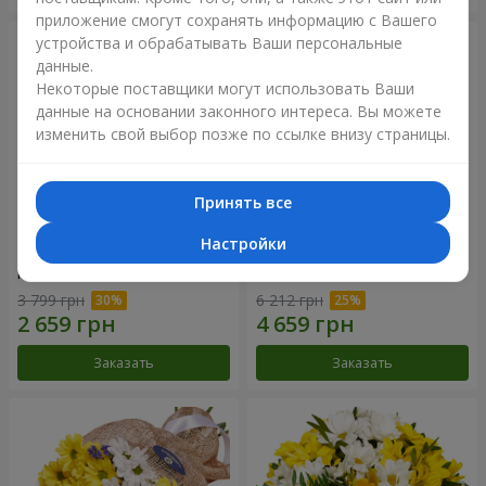
приложение смогут сохранять информацию с Вашего
устройства и обрабатывать Ваши персональные
данные.
Некоторые поставщики могут использовать Ваши
данные на основании законного интереса. Вы можете
изменить свой выбор позже по ссылке внизу страницы.
Принять все
Настройки
Цветы в коробке "25
Композиция в коробке
красных роз!"
"Любимой"
3 799 грн
6 212 грн
Заказать
Заказать