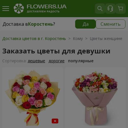
Доставка в
Коростень
?
Да
Сменить
Доставка в
Коростень
|
2160 грн
Доставка цветов в г. Коростень
> Кому > Цветы женщине
Заказать цветы для девушки
Cортировка:
дешевые
дорогие
популярные