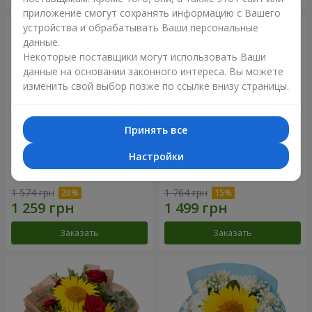
приложение смогут сохранять информацию с Вашего
устройства и обрабатывать Ваши персональные
данные.
Некоторые поставщики могут использовать Ваши
данные на основании законного интереса. Вы можете
изменить свой выбор позже по ссылке внизу страницы.
Принять все
Настройки
Букет "Солнце в подарок"
Букет "Ван Гог"
1 574 грн
1 764 грн
Заказать
Заказать