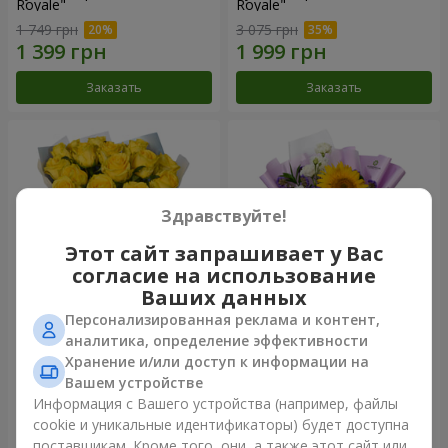
Royale"
Royale"
1 749 грн
3 075 грн
Заказать
Заказать
Здравствуйте!
Этот сайт запрашивает у Вас
согласие на использование
Ваших данных
Персонализированная реклама и контент,
Букет "15 желтых роз"
Букет "Феникс"
аналитика, определение эффективности
Хранение и/или доступ к информации на
1 621 грн
2 513 грн
Вашем устройстве
Информация с Вашего устройства (например, файлы
cookie и уникальные идентификаторы) будет доступна
Заказать
Заказать
поставщикам. Кроме того, они, а также этот сайт или