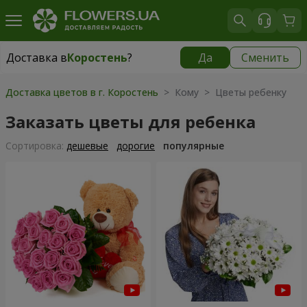
Доставка в
Коростень
?
Да
Сменить
Доставка в
Коростень
|
2160 грн
Доставка цветов в г. Коростень
> Кому > Цветы ребенку
Заказать цветы для ребенка
Cортировка:
дешевые
дорогие
популярные