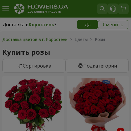
Доставка в
Коростень
?
Да
Сменить
Доставка в
Коростень
|
2160 грн
Доставка цветов в г. Коростень
> Цветы > Розы
Купить розы
Cортировка
Подкатегории