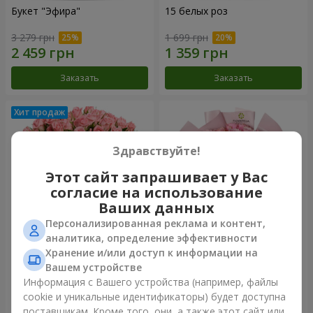
Букет "Эфира"
15 белых роз
3 279 грн
1 699 грн
Заказать
Заказать
Здравствуйте!
Этот сайт запрашивает у Вас
согласие на использование
Ваших данных
Персонализированная реклама и контент,
аналитика, определение эффективности
Хранение и/или доступ к информации на
Цветы в коробке "Розовый
Букет "25 роз Athena
оазис"
Royale"
Вашем устройстве
2 874 грн
1 624 грн
Информация с Вашего устройства (например, файлы
cookie и уникальные идентификаторы) будет доступна
поставщикам. Кроме того, они, а также этот сайт или