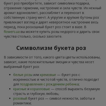
букет роз приобретете, зависит символика подарка,
отражение гармонии, настроение и сила чувств. Их нежный
аромат вдохновляет, расслабляет и переносит в
собственную страну мечт. А упругие и хрупкие бутоны роз
привлекают взгляд и дарят невероятное настроение весь
период, пока роскошный букет роз стоит в вазе. В
flowers.ua
вы можете купить розы недорого и дарить свои
чувства столько, сколько захотите.
Символизм букета роз
В зависимости от того, какого цвета цветы использованы,
зависит, какие положительные эмоции и чувства несет
выбранный букет роз:
белые розы
или
кремовые
— букет роз с
искренностью и чистотой чувств, отлично подходит
для
поздравления с рождением ребенка
;
красные
и
коралловые
— способ выразить безумную
страсть и глубокую любовь;
розовый
букет роз — символ нежности, заботы и
романтики;