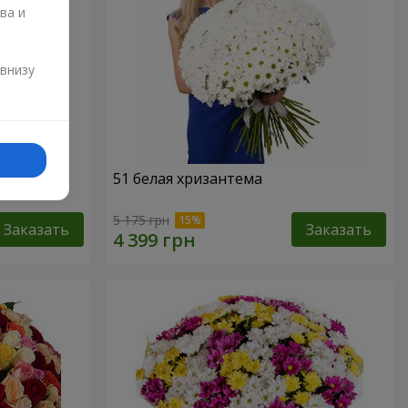
ва и
и
 внизу
51 белая хризантема
5 175 грн
Заказать
Заказать