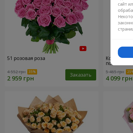
сайт и
обраба
Некото
законн
страни
51 розовая роза
Корзина "С
пожеланиям
4 552 грн
5 465 грн
Заказать