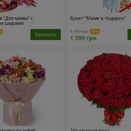
" с
Букет "Маме в подарок"
и шарами
1 777 грн
Заказать
сторге от тебя!"
101 красная роза