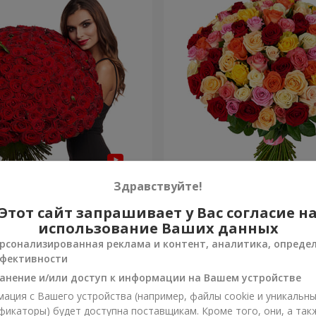
я роза
101 разноцветная роза
Здравствуйте!
Этот сайт запрашивает у Вас согласие н
7 845 грн
Заказать
использование Ваших данных
рсонализированная реклама и контент, аналитика, опреде
фективности
анение и/или доступ к информации на Вашем устройстве
ация с Вашего устройства (например, файлы cookie и уникальн
фикаторы) будет доступна поставщикам. Кроме того, они, а так