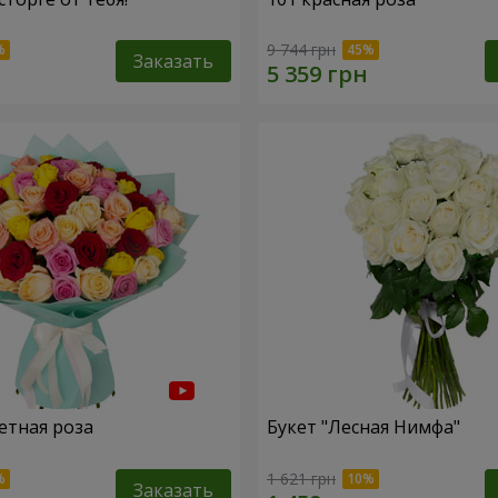
9 744 грн
Заказать
етная роза
Букет "Лесная Нимфа"
1 621 грн
Заказать