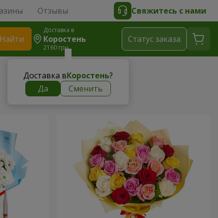
азины
Отзывы
Свяжитесь с нами
Доставка в
Найти
Коростень
Cтатус заказа
2160 грн
Доставка в
Коростень
?
Да
Сменить