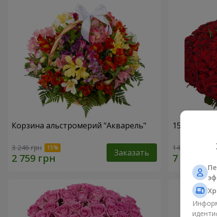
Корзина альстромерий "Акварель"
151 красна
3 246 грн
14 289 грн
Заказать
Пе
эф
Хр
Информ
иденти