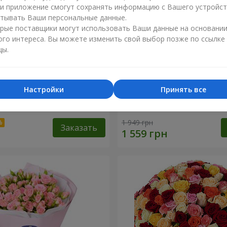
ли приложение смогут сохранять информацию с Вашего устройст
тывать Ваши персональные данные.
рые поставщики могут использовать Ваши данные на основани
ого интереса. Вы можете изменить свой выбор позже по ссылке
цы.
Настройки
Принять все
 наилучшими
Корзина "Ангелочек"
и!"
1 949 грн
Заказать