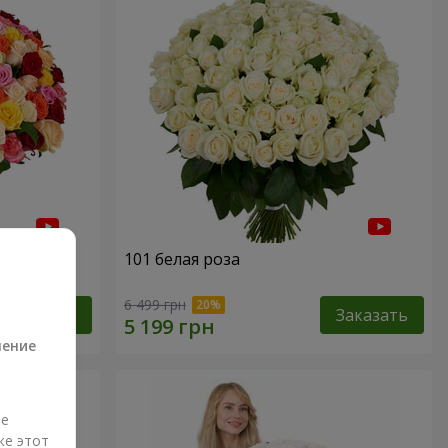
101 белая роза
а
6 499 грн
Заказать
Заказать
ление
ые
же этот