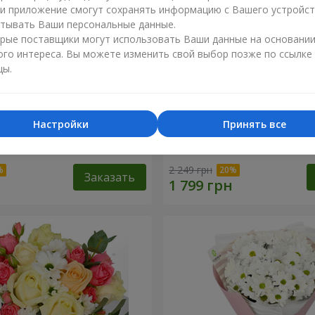
ли приложение смогут сохранять информацию с Вашего устройст
тывать Ваши персональные данные.
рые поставщики могут использовать Ваши данные на основани
ого интереса. Вы можете изменить свой выбор позже по ссылке
цы.
Настройки
Принять все
любленный сад"
Композиция "Charlotte"
2 249 грн
Заказать