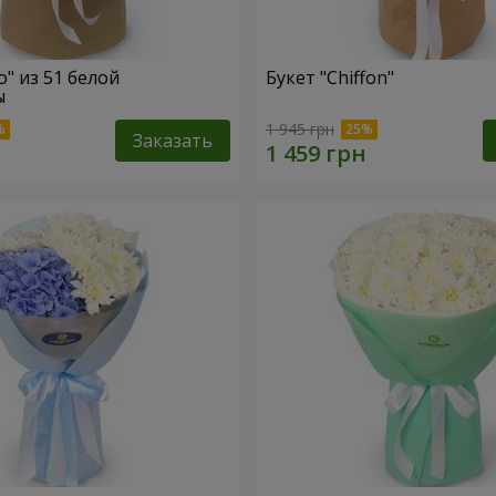
o" из 51 белой
Букет "Chiffon"
ы
1 945 грн
Заказать