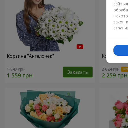
сайт и
обраба
Некото
законн
страни
Корзина "Ангелочек"
Корзина "В
1 949 грн
2 824 грн
Заказать