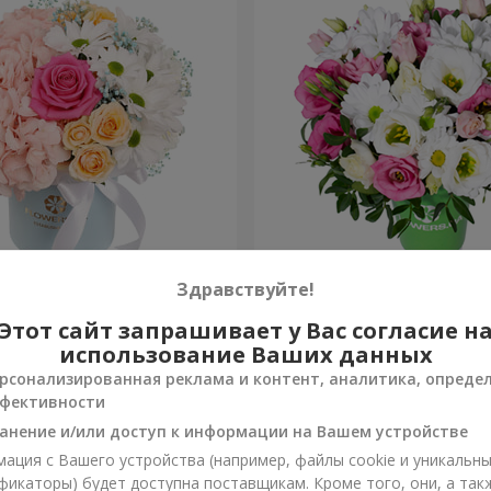
робке "Счастья не
Композиция "Лучики в гла
Здравствуйте!
Этот сайт запрашивает у Вас согласие н
954 грн
Заказать
использование Ваших данных
рсонализированная реклама и контент, аналитика, опреде
фективности
анение и/или доступ к информации на Вашем устройстве
ация с Вашего устройства (например, файлы cookie и уникальн
фикаторы) будет доступна поставщикам. Кроме того, они, а так