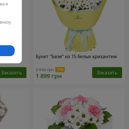
ва и
и
 внизу
Букет "Безе" из 15 белых хризантем
2 532 грн
Заказать
Заказать