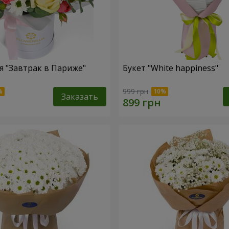
 "Завтрак в Париже"
Букет "White happiness"
999 грн
Заказать