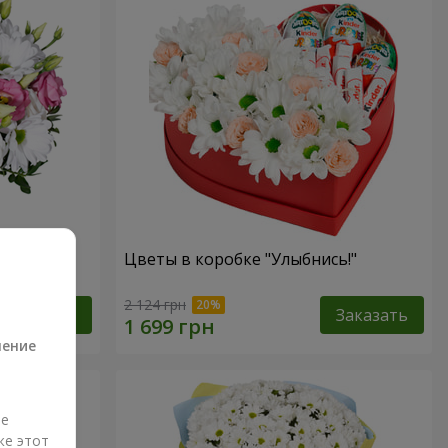
зах"
Цветы в коробке "Улыбнись!"
а
2 124 грн
Заказать
Заказать
ление
ые
же этот