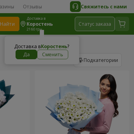
азины
Отзывы
Свяжитесь с нами
Доставка в
Найти
Коростень
Cтатус заказа
2160 грн
Доставка в
Коростень
?
Да
Сменить
Подкатегории