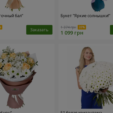
точный бал"
Букет "Яркие солнышки!"
1 374 грн
Заказать
ed you"
51 белая хризантема