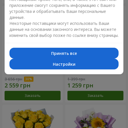
приложение смогут сохранять информацию с Вашего
устройства и обрабатывать Ваши персональные
данные.
Некоторые поставщики могут использовать Ваши
данные на основании законного интереса. Вы можете
изменить свой выбор позже по ссылке внизу страницы.
Принять все
Настройки
Букет "Крещатик"
Букет "Мы и лето"
3 656 грн
1 399 грн
Заказать
Заказать