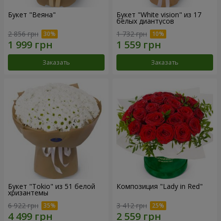
Букет "Веяна"
Букет "White vision" из 17
белых диантусов
2 856 грн
1 732 грн
Заказать
Заказать
Букет "Tokio" из 51 белой
Композиция "Lady in Red"
хризантемы
6 922 грн
3 412 грн