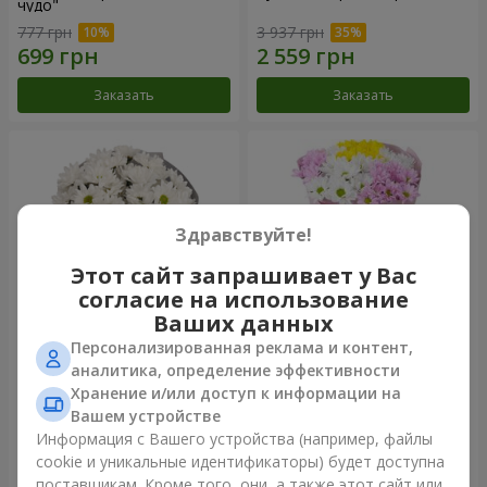
чудо"
777 грн
3 937 грн
Заказать
Заказать
Здравствуйте!
Этот сайт запрашивает у Вас
согласие на использование
Ваших данных
Персонализированная реклама и контент,
Букет "Киото" из 5 белых
Букет "Времена года"
аналитика, определение эффективности
хризантем
Хранение и/или доступ к информации на
999 грн
1 124 грн
Вашем устройстве
Информация с Вашего устройства (например, файлы
cookie и уникальные идентификаторы) будет доступна
Заказать
Заказать
поставщикам. Кроме того, они, а также этот сайт или