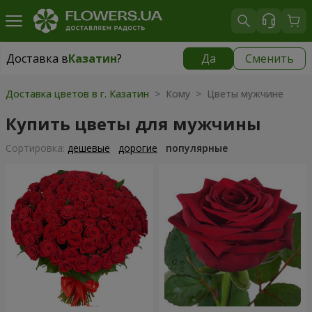
Доставка в
Казатин
?
Да
Сменить
Доставка в
Казатин
|
1102 грн
Доставка цветов в г. Казатин
> Кому > Цветы мужчине
Купить цветы для мужчины
Cортировка:
дешевые
дорогие
популярные