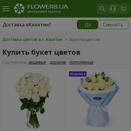
Доставка в
Казатин
?
Да
Сменить
Доставка в
Казатин
|
1102 грн
Доставка цветов в г. Казатин
> Букеты цветов
Купить букет цветов
Cортировка:
дешевые
дорогие
популярные