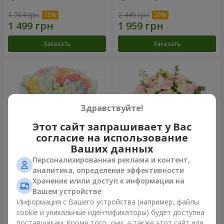
1 764 грн
2 449 грн
Заказать
Заказать
Здравствуйте!
Этот сайт запрашивает у Вас
согласие на использование
Ваших данных
Персонализированная реклама и контент,
Букет "Небесная лазурь"
Букет "Secret"
аналитика, определение эффективности
Хранение и/или доступ к информации на
5 075 грн
2 399 грн
Вашем устройстве
Информация с Вашего устройства (например, файлы
cookie и уникальные идентификаторы) будет доступна
Заказать
Заказать
поставщикам. Кроме того, они, а также этот сайт или