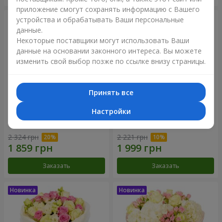
приложение смогут сохранять информацию с Вашего
устройства и обрабатывать Ваши персональные
данные.
Некоторые поставщики могут использовать Ваши
данные на основании законного интереса. Вы можете
изменить свой выбор позже по ссылке внизу страницы.
Принять все
Настройки
Букет "Дуэт гармонии"
Букет "My Lady"
2 324 грн
2 221 грн
Заказать
Заказать