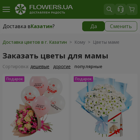
Доставка в
Казатин
?
Да
Сменить
Доставка в
Казатин
|
1102 грн
Доставка цветов в г. Казатин
> Кому > Цветы маме
Заказать цветы для мамы
Cортировка:
дешевые
дорогие
популярные