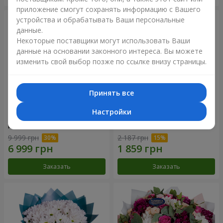
приложение смогут сохранять информацию с Вашего
устройства и обрабатывать Ваши персональные
данные.
Некоторые поставщики могут использовать Ваши
данные на основании законного интереса. Вы можете
изменить свой выбор позже по ссылке внизу страницы.
Принять все
Настройки
Цветы в коробке "101
Букет "Цветочное Selfie!"
розовая роза"
9 999 грн
2 187 грн
Заказать
Заказать