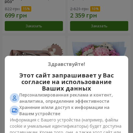
роз"
822 грн
2 621 грн
Заказать
Заказать
Здравствуйте!
Этот сайт запрашивает у Вас
согласие на использование
Ваших данных
Персонализированная реклама и контент,
Букет "7 розовых роз!"
Романтический букет
аналитика, определение эффективности
"Небеса"
Хранение и/или доступ к информации на
999 грн
2 124 грн
Вашем устройстве
Информация с Вашего устройства (например, файлы
cookie и уникальные идентификаторы) будет доступна
Заказать
Заказать
поставщикам. Кроме того, они, а также этот сайт или