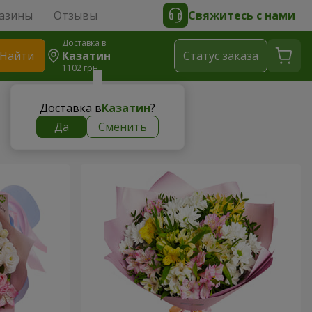
азины
Отзывы
Свяжитесь с нами
Доставка в
Найти
Казатин
Cтатус заказа
1102 грн
Доставка в
Казатин
?
Да
Сменить