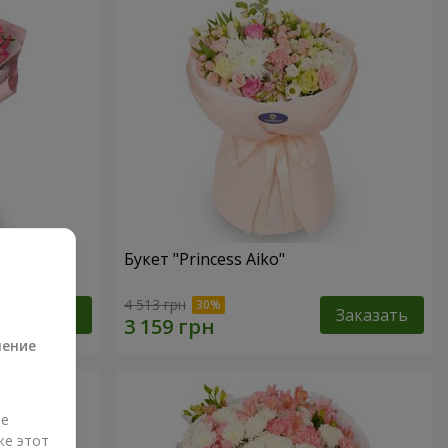
Букет "Princess Aiko"
а
4 513 грн
Заказать
Заказать
ление
ые
же этот