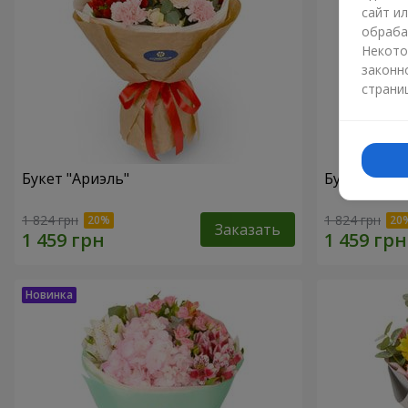
сайт и
обраба
Некото
законн
страни
Букет "Ариэль"
Букет "Све
1 824 грн
1 824 грн
Заказать