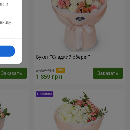
ва и
и
 внизу
Букет "Сладкий оберег"
2 324 грн
Заказать
Заказать