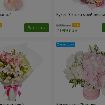
мония"
Букет "Сказка моей жизни
2 332 грн
Заказать
льстромерий
Композиция "Нежное