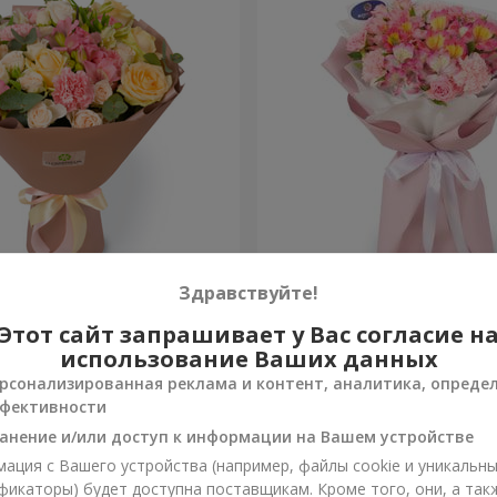
евр"
Букет "Океан цветов"
Здравствуйте!
Этот сайт запрашивает у Вас согласие н
1 399 грн
Заказать
использование Ваших данных
рсонализированная реклама и контент, аналитика, опреде
фективности
анение и/или доступ к информации на Вашем устройстве
ация с Вашего устройства (например, файлы cookie и уникальн
фикаторы) будет доступна поставщикам. Кроме того, они, а так