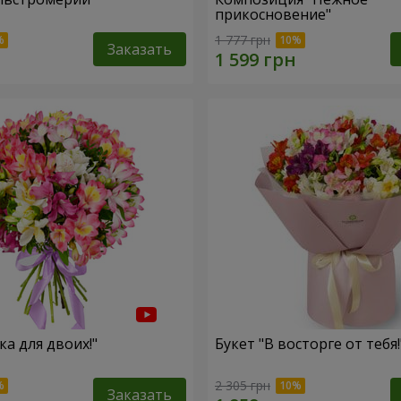
прикосновение"
1 777 грн
Заказать
ка для двоих!"
Букет "В восторге от тебя!
2 305 грн
Заказать