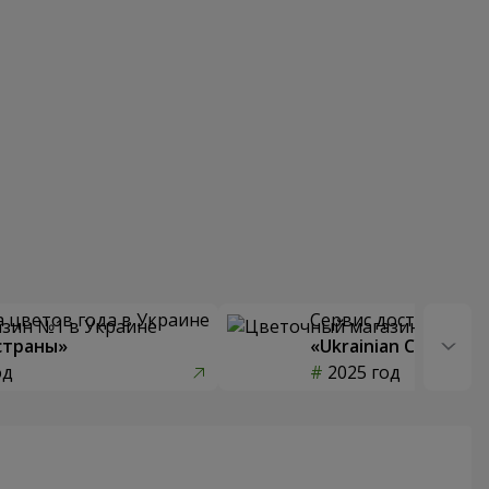
 цветов года в Украине
Сервис доставки цв
страны»
«Ukrainian Choice»
од
2025 год