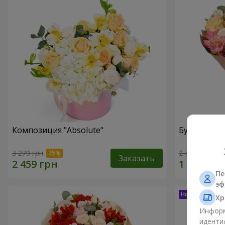
Композиция "Absolute"
Букет "Шед
3 279 грн
2 499 грн
Заказать
Пе
эф
Хр
Информ
иденти