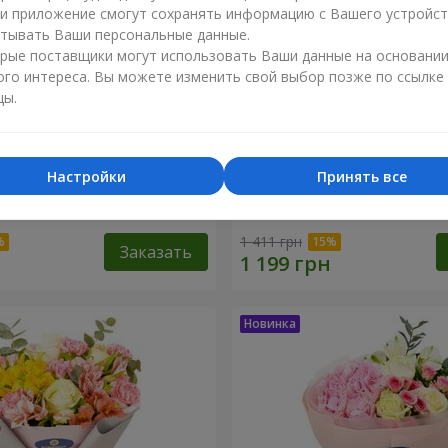
ли приложение смогут сохранять информацию с Вашего устройст
тывать Ваши персональные данные.
рые поставщики могут использовать Ваши данные на основани
ого интереса. Вы можете изменить свой выбор позже по ссылке
цы.
Настройки
Принять все
тлана"
Букет "Розовый зефир"
1 411 грн
Заказать