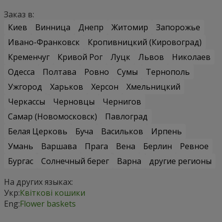
Заказ в:
Киев
Винница
Днепр
Житомир
Запорожье
Ивано-Франковск
Кропивницкий (Кировоград)
Кременчуг
Кривой Рог
Луцк
Львов
Николаев
Одесса
Полтава
Ровно
Сумы
Тернополь
Ужгород
Харьков
Херсон
Хмельницкий
Черкассы
Черновцы
Чернигов
Самар (Новомосковск)
Павлоград
Белая Церковь
Буча
Васильков
Ирпень
Умань
Варшава
Прага
Вена
Берлин
Ревное
Бургас
Солнечный берег
Варна
другие регионы
На других языках:
Укр:
Квіткові кошики
Eng:
Flower baskets