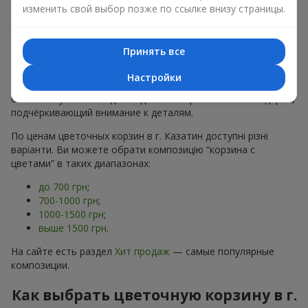
хризантем
в строгих формах;
изменить свой выбор позже по ссылке внизу страницы.
Романтические варианты
— корзины в пастельных
тонах, пионы,
гипсофила
;
Минималистичные решения
— натуральные формы,
Принять все
акцент на цвет или текстуру.
Настройки
Есть также
VIP-композиции
— роскошные корзины для
особых случаев. Каждое изделие — оригинальный подарок,
подчёркивающий внимание к деталям.
По ценам цветочных корзин в г. Казатин доступні різні
варіанти. Ви можете обрати композицію “корзина с
цветами” в таких диапазонах:
до 700 грн
;
700-1000 грн
;
1000-1500 грн
;
выше 1500 грн
.
На сайте есть раздел
Хит продаж
— самые популярные
композиции.
Как выбрать цветочную корзину в г.