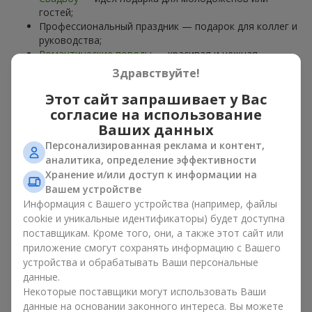
гостей;
Профессиональный праздник — подарок для коллег и
руководства;
Романтические поводы
— красивая и нежная
композиция;
Здравствуйте!
Корпоративные события
— подарок деловому
партнёру.
Этот сайт запрашивает у Вас
согласие на использование
Цветочная корзина — универсальный подарок для любого
Ваших данных
возраста. Стильные ручные композиции позволяют
Персонализированная реклама и контент,
передать любые эмоции: благодарность, восхищение,
аналитика, определение эффективности
поддержку,
любовь
.
Хранение и/или доступ к информации на
Вашем устройстве
Виды цветочных корзин в г.
Информация с Вашего устройства (например, файлы
Казатин: классика, романтика,
cookie и уникальные идентификаторы) будет доступна
поставщикам. Кроме того, они, а также этот сайт или
минимализм
приложение смогут сохранять информацию с Вашего
устройства и обрабатывать Ваши персональные
Ассортимент цветочных корзин на
flowers.ua
включает
данные.
варианты на любой вкус:
Некоторые поставщики могут использовать Ваши
Классические композиции
— сочетания
роз
, лилий,
данные на основании законного интереса. Вы можете