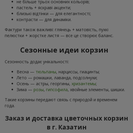
не більше трьох основних кольорів;
пастель + яскраві акценти;
близькі відтінки — для елегантності;
контрасти — для динаміки.
Фактури також важливі: глянець + матовість, пухкі
пелюстки + жорстке листя — все це створює баланс.
Сезонные идеи корзин
Сезонность додає унікальності:
Весна —
тюльпаны
, нарциссы, гиацинты;
Лето — ромашки, лаванда, подсолнухи;
Осень — астры, георгины,
хризантемы
;
Зима —
розы
,
гипсофила
, хвойные элементы, шишки.
Такие корзины передают связь с природой и временем
года.
Заказ и доставка цветочных корзин
в г. Казатин