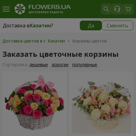
Доставка в
Казатин
?
Да
Сменить
Доставка в
Казатин
|
1102 грн
Доставка цветов в г. Казатин
> Корзины цветов
Заказать цветочные корзины
Cортировка:
дешевые
дорогие
популярные