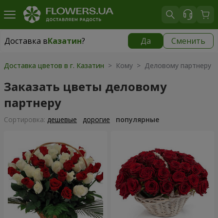
Доставка в
Казатин
?
Да
Сменить
Доставка в
Казатин
|
1102 грн
Доставка цветов в г. Казатин
> Кому > Деловому партнеру
Заказать цветы деловому
партнеру
Cортировка:
дешевые
дорогие
популярные