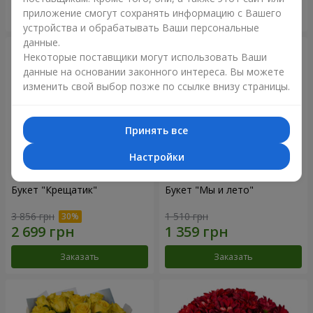
приложение смогут сохранять информацию с Вашего
Заказать
Заказать
устройства и обрабатывать Ваши персональные
данные.
Некоторые поставщики могут использовать Ваши
данные на основании законного интереса. Вы можете
изменить свой выбор позже по ссылке внизу страницы.
Принять все
Настройки
Букет "Крещатик"
Букет "Мы и лето"
3 856 грн
1 510 грн
Заказать
Заказать