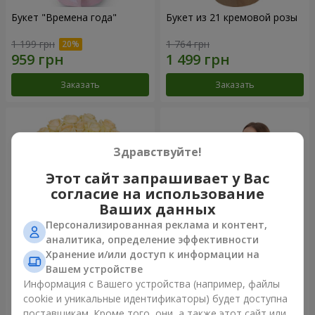
Букет "Времена года"
Букет из 21 кремовой розы
1 199 грн
1 764 грн
Заказать
Заказать
Здравствуйте!
Этот сайт запрашивает у Вас
согласие на использование
Ваших данных
Персонализированная реклама и контент,
аналитика, определение эффективности
Хранение и/или доступ к информации на
Букет из 25 кремовых роз
Фруктовая композиция
Вашем устройстве
"Коста-Рика"
Информация с Вашего устройства (например, файлы
2 124 грн
8 098 грн
cookie и уникальные идентификаторы) будет доступна
поставщикам. Кроме того, они, а также этот сайт или