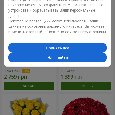
приложение смогут сохранять информацию с Вашего
устройства и обрабатывать Ваши персональные
данные.
Некоторые поставщики могут использовать Ваши
данные на основании законного интереса. Вы можете
изменить свой выбор позже по ссылке внизу страницы.
Принять все
Настройки
Букет "Крещатик"
Букет "Мы и лето"
3 941 грн
1 554 грн
Заказать
Заказать