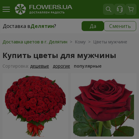
Доставка в
Делятин
?
Да
Сменить
Доставка в
Делятин
|
425 грн
Доставка цветов в г. Делятин
> Кому > Цветы мужчине
Купить цветы для мужчины
Cортировка:
дешевые
дорогие
популярные