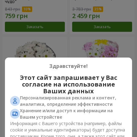
чудо"
843 грн
3 783 грн
Заказать
Заказать
Здравствуйте!
Этот сайт запрашивает у Вас
согласие на использование
Ваших данных
Персонализированная реклама и контент,
Букет "Киото" из 5 белых
Букет "Времена года"
аналитика, определение эффективности
хризантем
Хранение и/или доступ к информации на
999 грн
1 199 грн
Вашем устройстве
Информация с Вашего устройства (например, файлы
cookie и уникальные идентификаторы) будет доступна
Заказать
Заказать
поставщикам. Кроме того, они, а также этот сайт или